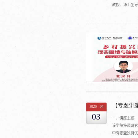
教授、博士生导
研究与促进会常
方政府的经济顾
之一，跟踪研究
写的关于三江源
【专题讲
2020
-
04
03
一、讲座主题 
设学院特邀研
中有哪些独特优