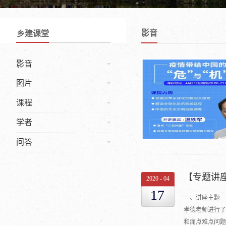
影音
乡建课堂
影音
图片
课程
学者
问答
【专题讲
2020
-
04
17
一、讲座主题 
孝德老师进行了
和痛点难点问题