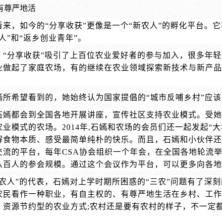
有尊严地活
看来，如今的“分享收获”更像是一个“新农人”的孵化平台。
人”和“返乡创业青年”。
，“分享收获”吸引了上百位农业爱好者的参与加入，很多年轻
业做起了家庭农场，有的继续在农业领域探索新技术与新产品
。
嫣所希望看到的，她始终认为国家提倡的“城市反哺乡村”应
石嫣都会到全国各地开展讲座，宣传社区支持农业模式。受她影
业模式的农场。2014年,石嫣和农场的会员们还一起发起“
解食物本质、感受最简单纯朴的快乐。而且，石嫣和小伙伴还
交流的平台，每年CSA协会组织一个年会，在全国各地轮流举
八百人的参会规模。通过这个会议作为平台，可以更多向各地
新农人”的代表，石嫣对上学时期所困惑的“三农”问题有了深
农民看作一种职业，有自主权的、有尊严地生活在乡村、工作
、资源节约型的农业方式;农村还是要有农村的样子，不一定