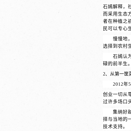
石嫣解释，
而采用生态
者在种植之
民可以专心
慢慢地
选择到农村
石嫣认
碌的前半生
2、
从第一筐
2012
创业一切从
过许多场口
集纳好
择与当地的
技术支持。