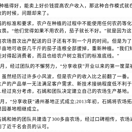
菜种植得好，能卖上好价钱提高农户收入，那这种合作模式就
收的时候，问题却来了。
嫣的标准和要求，农户在种植的过程中不能使用任何农药等
敌畏。“他们觉得如果不用农药，茄子就长不好。”就是因为这
离农场首次出产配送的日子还有不到一个月的时间。但是为
半亩地可收获几千斤的茄子连根全部拔掉，重新种植。“我们
能对得起消费者，而且也给农户树立我们的标准底线。”
2年9月，经过团队的不懈努力，“分享收获”开业以来的第一筐
，虽然经历过许多小风波，但是农户的收入比之前翻了一番
生产的产品单一无法满足客户需求、新技术接纳程度低不利于
…经过充分考虑，石嫣和团队决定建立自己的农场生产基地。
年5月，“分享收获”通州基地正式成立;2013年初，石嫣将农场
果园基地相继成立。
石嫣和她的团队共建造了
300多亩农场，经过口碑相传，农
到了近千名会员的认可。