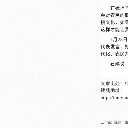
石嫣坦
会对农民的
耕文化，如
这样才能让
7月2
代表发言，
代化、农民
石嫣说
文章出处：
转载地址：
http://t.m.y
上一篇：
陈帅：面