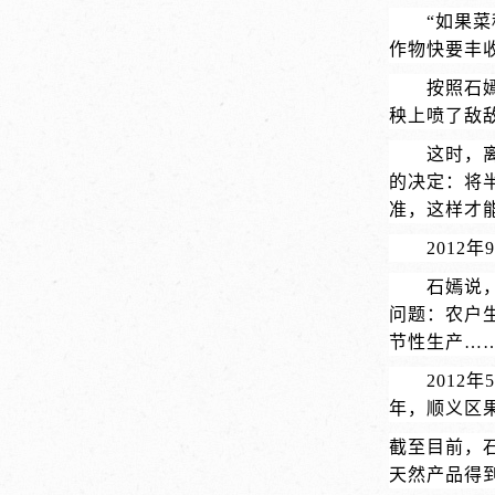
“如果
作物快要丰
按照石
秧上喷了敌
这时，
的决定：将
准，这样才
201
石嫣说
问题：农户
节性生产…
2012
年，顺义区
截至目前，
天然产品得