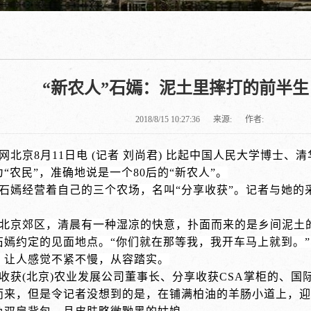
“新农人”石嫣：泥土里摔打的前半生
2018/8/15 10:27:36
来源:
作者:
网北京8月11日电
(记者 刘尚君) 比起中国人民大学博士
“农民”，准确地说是一个80后的“新农人”。
石嫣经营着自己的三个农场，名叫
“分享收获”。记者与她
北京郊区，清晨有一种湿凉的快意，扑面而来的是乡间泥土
石嫣约定的见面地点。
“你们就在那等我，我开车马上就到。
，让人感觉不紧不慢，从容踏实。
收获
(北京)农业发展公司董事长、分享收获CSA掌柜的、
而来，但是令记者没想到的是，在铺满柏油的羊肠小道上，迎