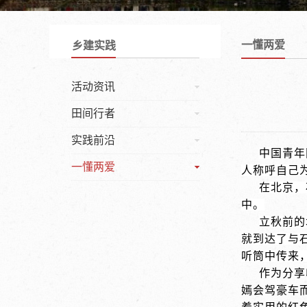
一懂两爱
乡建实践
活动资讯
田间行者
实践前沿
中国青年
一懂两爱
人称呼自己为
在北京，
中。
立秋前的
就到达了与
听筒中传来
作为分享
嫣会驾豪车