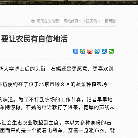
您现在的位置：
网站首页
>
乡建实践
>
一懂两爱
 要让农民有自信地活
、清华大学博士后的头衔，石嫣还是更愿意、更喜欢别
的采访便约在了位于北京市顺义区的蔬菜种植农场
的味道。为了不打乱农场的工作节奏，记者早早地
”车刚停稳，石嫣的电话就打了进来，宽厚的声线从
国际社会生态农业联盟副主席，本以为多种身份的石
面而来的是一个骑着电瓶车，穿着一身粗布衣，背