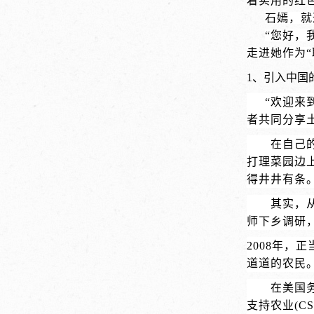
着实用的红
石嫣，就
“您好，
走进她作为“
1、
引入中国
“欢迎来
者共同分享
在自己
打理菜园边
得井井有条
其实，
师下乡调研
2008年
道道的农民
在美国
支持农业(C