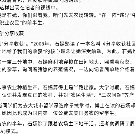
色双肩背包，且皮肤略微黝黑的姑娘。
这样出现在记者的视线中。
我是石嫣，你们跟着我，咱们先去农场转转。”在一阵“诧异
职业农民”的前半生。
的
“分享收获
到‘分享收获’。”2008年，石嫣熟读了一本名叫《分享收获
土地给予我们的收获”的核心理念让她深受触动。为此，石嫣也
的一亩三分地中，石嫣麻利地穿梭在田间地头，照看着秋葵
上的杂草，询问着猪崽的养殖情况，一边向记者简单地介绍着
。
从事农业种植生产，石嫣算得上是半路出家。大学时期，石嫣
，认识并发现真正的农村，并对“农民生活”、“三农问题”等
，正当同学们为去大城市留学深造摩拳擦掌时，博士在读的石嫣
。她因此也成为国内第一位公费去美国务农的留学生。
务农的半年，石嫣除了跟着农场主下地干活，还考察调研了
SA)模式。