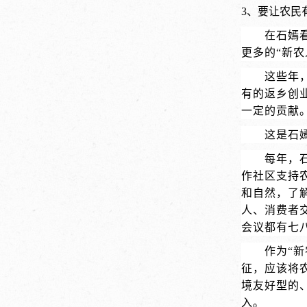
3、
要让农民
在石嫣
更多的“新农
这些年
有的返乡创
一定的贡献
这是石
每年，
作社区支持农
和自然，了
人、消费者
会议都有七
作为“
征，应该将
境友好型的
入。