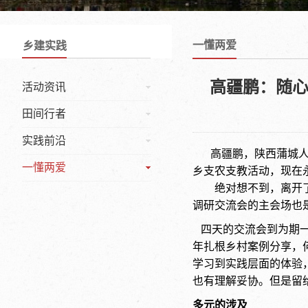
一懂两爱
乡建实践
高疆鹏：随心
活动资讯
田间行者
实践前沿
高疆鹏，陕西蒲城
一懂两爱
乡支农支教活动，现在
绝对想不到，离开
调研交流会的主会场也
四天的交流会到为期一
年扎根乡村案例分享，
学习到实践层面的体验
也有理解妥协。但是
多元的涉及