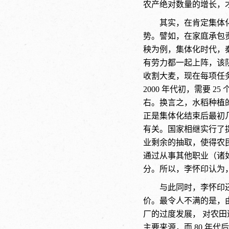
农产绝对数量的增长，
其实，在肯定集体
势。譬如，在家庭承包
秧为例，集体化时代，秦
有劳力都一起上阵，该队有
收割大麦，现在每项任务都
2000 年代初，需要 25
右。换言之，水稻种植的劳
正是集体化结束后最初
有关。国家相继实行了
业剩余的抽取，使得农
通过从事其他职业（诸
分。所以，李怀印认为
与此同时，李怀印
价。最令人不满的是，
厂的过度发展， 对农
主要来源，而 80 年