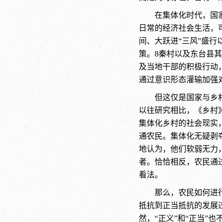
在集体化时代，国
日常的经济社会生活，
间、大跃进
“三风”盛
策。8
秦村以及东台县其
及当地干部的积极行动，
通过意识形态灌输加强
但这仅是国家与乡
以往研究相比，《乡村
集体化乡村的社会现实
通农民。集体化无疑剥
地认为，他们软弱无力
者。恰恰相反，农民通
看法。
那么，农民如何进
抵抗到正当抵抗的发展过
然，“正义”和“正当”