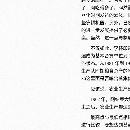
越多的摩托车。普及了
了，肉吃得多了。34
然
器化时期发达的灌溉、
些农耕机器。另外，已
的进一步发展提供了必
高。当然，这一点与制
不仅如此，李怀印
遍成为基本合算单位到 1
滞状态。从1981 年到
生产队时期粮食总产的年
36
这里面是否暗含着集
应该说，农业生产
1962 年，刚结
束之后，农业生产却达
最高点与最低点相
进行比较，要想达到甚