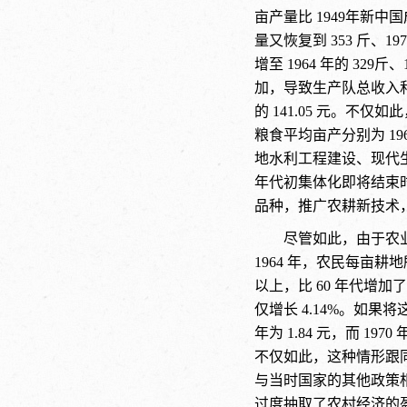
亩产量比 1949年新中
量又恢复到 353 斤、19
增至 1964 年的 329
加，导致生产队总收入和社员人
的 141.05 元。不
粮食平均亩产分别为 196 
地水利工程建设、现代
年代初集体化即将结束
品种，推广农耕新技术
尽管如此，由于农
1964 年，农民每亩耕地所
以上，比 60 年代增加了 
仅增长 4.14%。如果
年为 1.84 元，而 
不仅如此，这种情形跟
与当时国家的其他政策
过度抽取了农村经济的