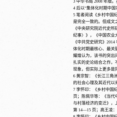
3 中华书局 2008 年
4 后以“集体化时期中国农民
5 笔者阅读《乡村中
是完全一致的。但成文
《中央研究院近代史所研究
纪事〉》，《中国农业大学
《中共党史研究》201
体化时期最核心、最关
耀煌认为，该书的突出
扎实的史论结合之作，
现象，但实际上更多是
6
黄宗智：《长江三角
的社会心理及其近代以来的
7
李怀印：《乡村中国
页；陈佩华等：《当代中
与村落经济的变迁》，上海
第 14—15 页；高王凌
8
李怀印：《乡村中国