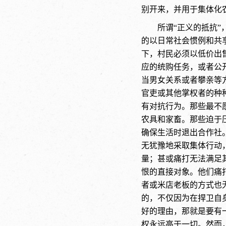
别开来，并用于集体化
所谓
“正义的抵抗
的以日常社会惯例和共享
下，村民必须以低价出
应的统购任务，或者公
当男女关系或者攀亲等
官吏或其他掌权者的种
有对抗行为。那些最不
农具和家畜。那些迫于
确保生活时退出合作社
无犹豫地采取集体行动
量；甚或痛打无法满足
恨的直接对象。他们痛
者或米店老板的方式也
的，不仅因为在捍卫自
好的理由，那就是要有
权永远高于一切。然而