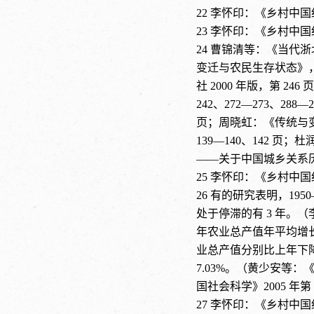
22
李怀印：《乡村中国
23
李怀印：《乡村中国
24
曹锦清等：《当代浙
变迁与农民生存状态》，
社 2000 年版，第 2
242、272—273、28
页；周晓虹：《传统与变
139—140、142 
——关于中国城乡关系历
25
李怀印：《乡村中国
26
有的研究表明，
195
处于停滞的有 3 年。（
年农业总产值年平均增长率为 1
业总产值分别比上年下降 12
7.03%。（黄少安等：
国社会科学》2005 年第 
27
李怀印：《乡村中国