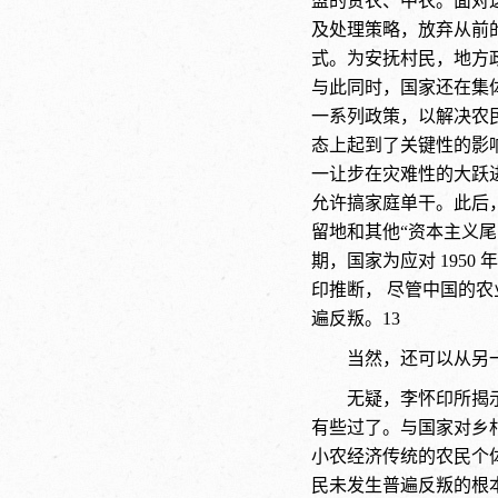
盟的贫农、中农。面对
及处理策略，放弃从前
式。为安抚村民，地方
与此同时，国家还在集
一系列政策，以解决农
态上起到了关键性的影
一让步在灾难性的大跃进
允许搞家庭单干。此后
留地和其他“资本主义尾
期，国家为应对 195
印推断， 尽管中国的
遍反叛。13
当然，还可以从另
无疑，李怀印所揭
有些过了。与国家对乡
小农经济传统的农民个
民未发生普遍反叛的根