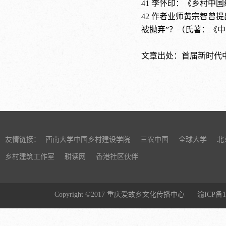
41
李怀印：《乡村中国
42
作者业师黄宗智曾提
被抛弃”？（氏著：《中国
文章出处：首届新时代
友情链接：
西南大学中国乡村建设学院
三农中国
全球大学
北
乡村建筑工作室
耕读网
香港社区伙伴
Copyright ©2017 重庆爱故乡文化传播中心
渝ICP备1