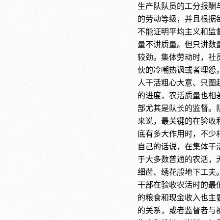
生产队队员的工分报酬
的劳动等级，并且根据
不能证明平均主义和监
量不讲质量。但只讲数
较劲。集体劳动时，社
伙的冷嘲热讽或者埋怨
人干活粗心大意、只图
的进度，农活质量也相
部尤其是队长的监督。队
来说，最关键的在验收
底有多大作用时，不少
自己的话说，在集体干
于大多数普通的农活，
细凿、绣花般地下工夫。
干部在验收农活时的最
的粮食和现金收入也主
的关系，或者监督者与