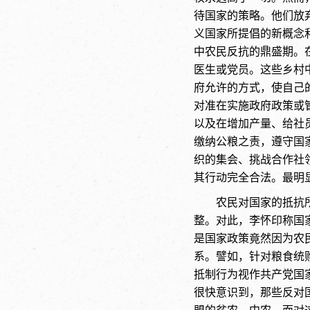
待国家的策略。他们放
义国家所提倡的新概念和
中农民反抗的鼎盛期。
医生或党员。这些乡村
府允许的方式，使自己
对准在实施政府政策或
以及在增加产量、给社
缴纳公粮之责，遵守国
织的集会、挑战合作社
其行动完全合法。最明
农民对国家的抵抗
整。对此，李怀印称国
是国家政策竟然因为农
系。譬如，针对粮食统
抵制行为视作共产党国
很快意识到，那些反对