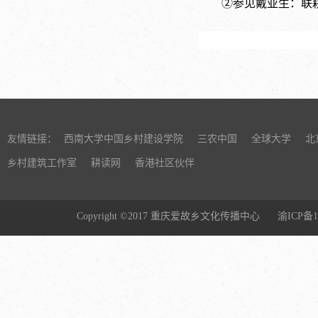
②参见戴亚生：联
友情链接：
西南大学中国乡村建设学院
三农中国
全球大学
北
乡村建筑工作室
耕读网
香港社区伙伴
Copyright ©2017 重庆爱故乡文化传播中心
渝ICP备1