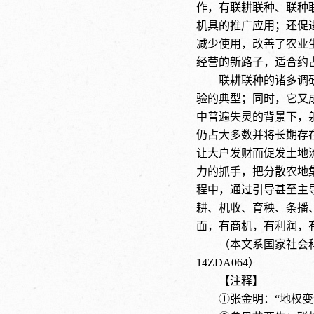
作，有联耕联种、联种
机具的推广应用；还促
减少使用，改善了农业
经营的新路子，适合约
联耕联种的诸多调
验的典型；同时，它又
中普遍失灵的背景下，
仍占大多数并将长期存
让大户发财而促发土地
力的抓手，把分散农地
程中，通过引导甚至主
耕、机收、育秧、条播
面，有商机，有利润，
（本文系国家社会
14ZDA064）
【注释】
①张金明：“地权变