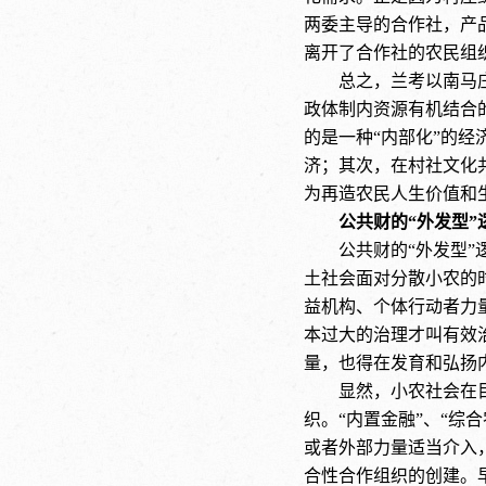
两委主导的合作社，产
离开了合作社的农民组
总之，兰考以南马
政体制内资源有机结合
的是一种“内部化”的
济；其次，在村社文化
为再造农民人生价值和
公共财的
“外发型”
公共财的
“外发型
土社会面对分散小农的
益机构、个体行动者力
本过大的治理才叫有效
量，也得在发育和弘扬
显然，小农社会在
织。
“内置金融”、“综
或者外部力量适当介入
合性合作组织的创建。