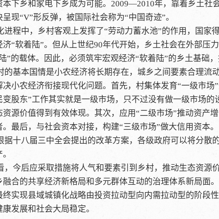
本下乡和家电下乡成为可能。2009—2010年，靠着乡土
呈现“V”形反弹，被国际社会称为“中国奇迹”。
化进程中，乡村客观上发挥了“劳动力蓄水池”的作用，国家得
经济“软着陆”。但从上世纪90年代开始，乡土社会在外部压
着陆”的载体。因此，必须筑牢宏观经济“软着陆”的乡土基础
村的基本国情是小农经济将长期存在，城乡之间要素合理流
解决小农经济衔接现代化问题。首先，村集体发育“一级市场
民变股东”工作其实就是一级市场，只不过没有做一级市场的
态资源价值得到有效体现。其次，应用“二级市场”推动资产
者。最后，与社会资本对接，构建“三级市场”做大信用资本。
根据十八届三中全会提出的改革方案，各级政府可以将分散的
产。
看，今后应采取措施将人气和要素引到乡村，推动生态资源
乡融合的共享经济新格局和多元群体互动的治理体系新局面。
最终实现县域城镇化战略由投资拉动型向内需拉动型的阶段性
健康发展和社会大局稳定。