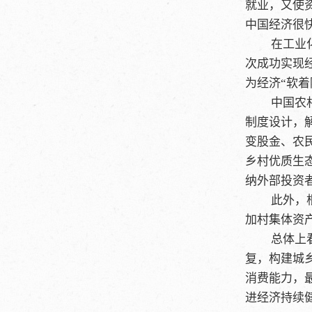
就业，又使资
中国经济很快
在工业
次成功实现
为经济“软
中国农
制度设计，
变股金、农
乡村优质生
纳外部投资
此外，
加村集体资
总体上
复，构建城
消费能力，
进经济持续