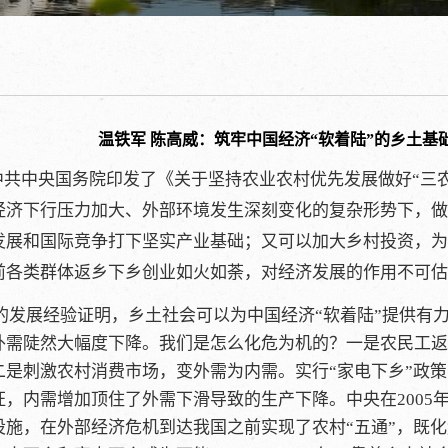
温铁军 陈高威：筑牢中国经济“软着陆”的乡土基
共中央国务院印发了《关于坚持农业农村优先发展做好“三农”
经济下行压力加大、外部环境发生深刻变化的复杂形势下，做
发展和国际竞争打下坚实产业基础；又可以加大乡村投资，为
前各类群体返乡下乡创业如火如荼，对经济发展的作用不可估
的发展经验证明，乡土社会可以为中国经济“软着陆”提供有力
外需陡然大幅度下降。我们是怎么化危为机的？一是农民工返
二是刺激农村消费市场，变外需为内需。实行“家电下乡”政策
旺，内需增加顶住了外需下滑导致的生产下降。中央在2005
设施，在外部经济危机到达我国之前实现了农村“五通”，既