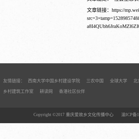
文章链接：
https://mp.we
src=3×tamp=15289857
a8I4QUbh6JraKoMZl6
友情链接：
西南大学中国乡村建设学院
三农中国
全球大学
北
乡村建筑工作室
耕读网
香港社区伙伴
Copyright ©2017 重庆爱故乡文化传播中心
渝ICP备1