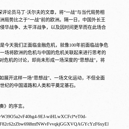
深评论员马丁·沃尔夫的文章，将“一战”与当代局势相
洲局势比之于“一战”前的欧洲。隔一日，中国外长王
侵华战争、太平洋战争，以及因时间更早而在此场合
是今天我们正面临金融危机，就像100年前面临战争危
一场将欧洲的危机与中国的危机关联起来进行思考的
对危机的讨论，却尚未形成一场深度的“思想战”，将
如展开这样一场“思想战”、一场文化运动，不但全面
世纪的中国道路和人类和平奠定基石。
奏》
的
序言
。
ture=W39O5a2vF40hg4-9EJ-wiHLwXCFcl*eT0d-
R*F82c62zZbw69l8mfNWvFvvqkjGGXVQAGYcYzF6xyELgCq7N2