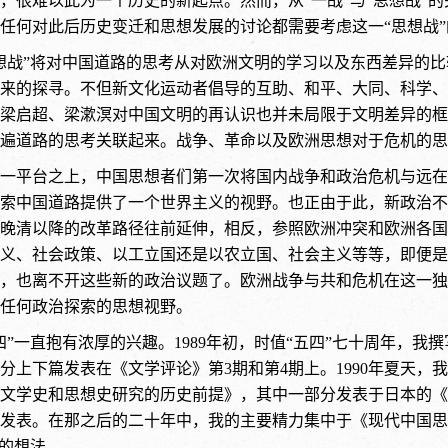
，很难以此为一个历史的新起点。然而，从“一战”与“思想战”的
任何对此后历史变迁和思想发展的讨论都需要考虑这一“思想战”
想战”将对中国道路的思考从对欧洲文明的学习以及东西差异的
来的探寻。不但新文化运动者倡导的互助、和平、大同、科学、
梁启超、梁漱溟对中国文明的再认识也并未局限于文明差异的框
遍道路的思考关联起来。战争、革命以及欧洲思想对于危机的思
一平台之上，中国思想者们第一次将国内战争和政治危机与远在
索中国道路提供了一个世界主义的视野。也正由于此，新政治不
晚清以降的改革路径往前延伸，相反，参照欧洲冲突和欧洲各国
义、社会政策、以工立国还是以农立国、社会主义等等，即便是
，也离不开这些新的政治议题了。欧洲战争与共和危机在这一独
任何政治探索的思想视野。
四”一直抱有浓厚的兴趣。1989年初，时值“五四”七十周年，我
分上下篇发表在《文学评论》第3期和第4期上。1990年夏天，
文学史和思想史研究的历史前提》，其中一部分发表于日本的《
发表。在那之后的二十年中，我的主要精力集中于《现代中国思
书的想法。