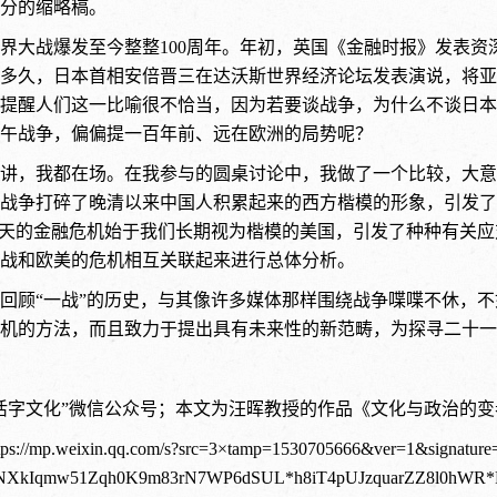
分的缩略稿。
界大战爆发至今整整100周年。年初，英国《金融时报》发表资
多久，日本首相安倍晋三在达沃斯世界经济论坛发表演说，将亚
提醒人们这一比喻很不恰当，因为若要谈战争，为什么不谈日本
午战争，偏偏提一百年前、远在欧洲的局势呢？
讲，我都在场。在我参与的圆桌讨论中，我做了一个比较，大意
战争打碎了晚清以来中国人积累起来的西方楷模的形象，引发了
今天的金融危机始于我们长期视为楷模的美国，引发了种种有关应
战和欧美的危机相互关联起来进行总体分析。
回顾“一战”的历史，与其像许多媒体那样围绕战争喋喋不休，不
机的方法，而且致力于提出具有未来性的新范畴，为探寻二十一
活字文化”微信公众号；本文为
汪晖教授的
作品
《文化与政治的变
tps://mp.weixin.qq.com/s?src=3×tamp=1530705666&ver=1&signa
flNXkIqmw51Zqh0K9m83rN7WP6dSUL*h8iT4pUJzquarZZ8l0hW