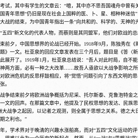
考试，其中有学生的文章云：“噫，其中亦不思吾国魂舟中曾有
国青年思想“仍旧是现在社会上国粹的医、卜、星、相种种迷信”
大战的结束，为中国青年指出一条“向共和的、科学的、无神的
“五四”新文化的代表人物，而蔡则是其同盟军，他们对欧战的
束前夕，中国思想界的论战已经开始。1918年9月，陈独秀在
题》一文。杜亚泉的回应文章发表在三个月后，题目是《答〈新
此展开了。1919年1月，杜亚泉总结说：“吾人对此时局，自
神两方面，必有一种之大改革……故吾人亟欲以大战争影响之所
对欧洲危机的反思桴鼓相应，将“觉悟”问题引向了东西文明的
张。
战争结束前夕将欧洲战争概括为尼采、托尔斯泰、克鲁泡特金之
一文的回声。在那篇文章中，他提及了民权思想的发达、民族思
洲大战争之起因，以记者之观测，则全属于思想之关系。德之大
期之利也。”
年，学术界对于晚清的兴趣水涨船高，而对“五四”文化运动的评