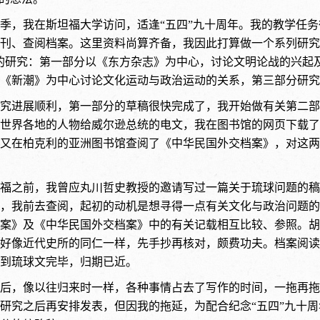
年春季，我在斯坦福大学访问，适逢“五四”九十周年。我的教学
刊、查阅档案。这里资料尚算齐备，我因此打算做一个系列研究
的研究：第一部分以《东方杂志》为中心，讨论文明论战的兴起
《新潮》为中心讨论文化运动与政治运动的关系，第三部分研究
究进展顺利，第一部分的草稿很快完成了，我开始做有关第二部
世界各地的人物给威尔逊总统的电文，我在图书馆的网页下载了
又在柏克利的亚洲图书馆查阅了《中华民国外交档案》，对这两
福之前，我曾应丸川哲史教授的邀请写过一篇关于琉球问题的稿
，我前去查阅，起初的动机是想寻得一点有关文化与政治问题的
案》及《中华民国外交档案》中的有关记载相互比较、参照。胡
好像近代史所的同仁一样，先手抄再核对，颇费功夫。档案阅读
到琉球文完毕，归期已近。
后，像以往归来时一样，各种事情占去了写作的时间，一拖再拖
研究之后再安排发表，但因我的拖延，为配合纪念“五四”九十