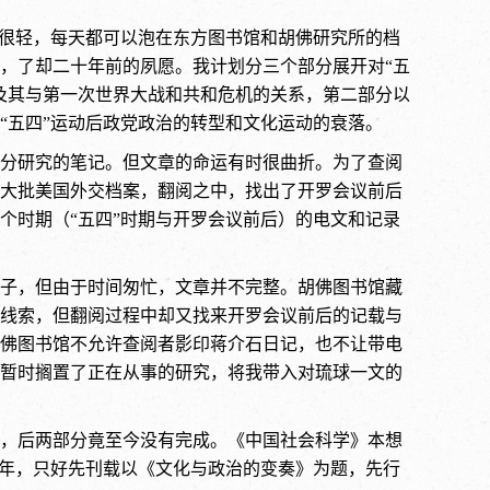
任务很轻，每天都可以泡在东方图书馆和胡佛研究所的档
，了却二十年前的夙愿。我计划分三个部分展开对“五
及其与第一次世界大战和共和危机的关系，第二部分以
“五四”运动后政党政治的转型和文化运动的衰落。
分研究的笔记。但文章的命运有时很曲折。为了查阅
大批美国外交档案，翻阅之中，找出了开罗会议前后
个时期（“五四”时期与开罗会议前后）的电文和记录
子，但由于时间匆忙，文章并不完整。胡佛图书馆藏
线索，但翻阅过程中却又找来开罗会议前后的记载与
佛图书馆不允许查阅者影印蒋介石日记，也不让带电
暂时搁置了正在从事的研究，将我带入对琉球一文的
，后两部分竟至今没有完成。《中国社会科学》本想
周年，只好先刊载以《文化与政治的变奏》为题，先行