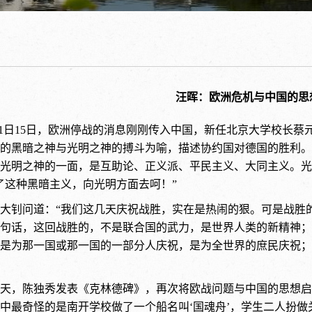
汪晖：欧洲危机与中国的思
8年11日15日，欧洲停战的消息刚刚传入中国，新任北京大学校
的黑暗之神与光明之神的搏斗为喻，描述协约国对德国的胜利。
光明之神的一面，是互助论、正义派、平民主义、大同主义。光
了这种黑暗主义，向光明方面去呵！”
大钊问道：“我们这几天庆祝战胜，实在是热闹的狠。可是战胜
句话，这回战胜的，不是联合国的武力，是世界人类的新精神；
是为那一国或那一国的一部分人庆祝，是为全世界的庶民庆祝；
天，陈独秀发表《克林德碑》，再次将欧战问题与中国的思想启
中最奇怪的是南开学校做了一个船名叫‘国魂舟’，学生二人扮做