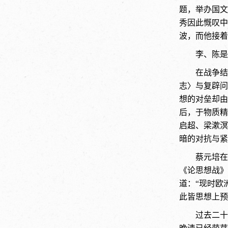
题，举办国文
秀因此慨叹中
波，而他接着
李、陈是
在战争结
志〉与复辟问
想的对垒却由
后，于物质精
启超、梁漱溟
暗的对抗与紧
蔡元培在
《论思想战》
道：“现时欧
此皆思想上预
过去二十