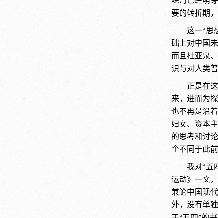
晚清已经萌芽
要的转折期，
这一“思
础上对中国未
而且杜亚泉、
识与对人类普
正是在这
来，进而为探
也不再是沿着
妇女、资本主
的思考和讨论
个不同于此前
我对“五
运动》一文，
兼论中国现代
外，没有单独
于“五四”的