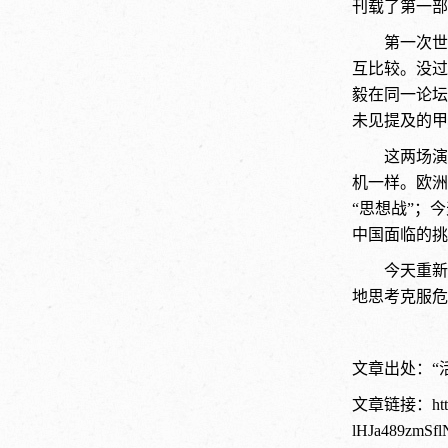
刊载了第一部
第一次世
互比较。没过
毅在同一论坛
未见提及的甲
这两场演
机一样。欧洲
“思想战”；
中国面临的挑
今天重新
地思考克服危
文章出处：“
文章链接：
ht
lHJa489zmS