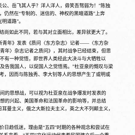
关公、岳飞其人乎？洋人洋人，毋笑吾驽弱为！”陈独
，仍然在“专制的、迷信的、神权的黑暗道路”上奔
光明道路”。
总结尚如此不同，若与其对立面相比，差异就更大了。
《新青年》发表《质问〈东方杂志〉记者——〈东方杂
青年〉杂志记者之质问》，其时战争已经结束，但思
不能不有一种觉悟，即世界人类经此大决斗与大牺牲以
及告我国人，以促国人之觉悟焉。”杜亚泉的慨叹与梁
思考，因而与陈独秀、李大钊等人的思想产生了或明或
间的思想战，可以视为杜亚泉在战争爆发时发表的
想的兴起、美国革命和法国革命的影响等，并总结
日耳曼主义，俄之大斯拉夫主义，英之大不列颠主义，
价日趋低迷，理由是“五四”时期的各种观念和尝试在