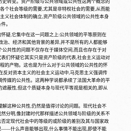
个历史转变。资产阶级与公共领域或公共性这两个概念的
各个社会等级的需要,尤其是非特权社会的需要,从而能
主义社会体制的确立,资产阶级公共领域的公共性本身
条件。
怀疑,它集中在这一问题之上:公共领域的平等原则在
政治、经济和其他背景的差异,并不是所有的人都能够
个公共性的问题不仅存在于媒体空间,而且也存在于对
代表们怀疑它其实只是资产阶级的代表,社会主义运动对
程的产物。这也是为什么对于公共领域的公共性的怀
在反对资本主义的社会主义运动中,马克思主义强调传
强调传媒的公共性。这两种学说都承续了法国大革命的平
的遮蔽性,但这个质疑本身与现代平等观是相关的,即从
理解这种公共性,仍然是值得讨论的问题。现代社会不
截然分明,像封建时代那样描述公共领域与阶级的关系不
法否定现代社会中的等级的或阶级的差别及其与国家政
——什么声音能够出现,什么事情不能出现,即使不能