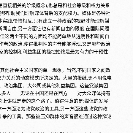
第直接相关的阶级概念),也总是和社会等级和权力关系
能够帮助我们理解媒体背后的支配权力。媒体是各种社
体实践,恰恰相反,只有建立一种政治的视野才能理解媒
新闻自由,另一方面它也有新闻自由的限度,在国际问题
音,但这两个不同的方面均不能简单地从透明性和新闻自
作者的政治,使得批判性的声音能够浮现,又是哪些政治
国家的控制和利益集团的操控始终是最为有力的干预性
其他社会主义国家的单一现象。当然,不同国家之间政
权力关系的动态模式所决定的。大量的报纸,更不用说电
党、政治集团、大公司或其他利益集团。这些党派集团
么多人——无论在中国还是在西方——对大众媒体持有
论上讲就是走的这个路子。值得注意的是:媒体的发展
体一方面沦为政党政治的工具,另一方面这些政党的政
力斗争的工具。那些被压抑群体的声音很难通过这种辩论