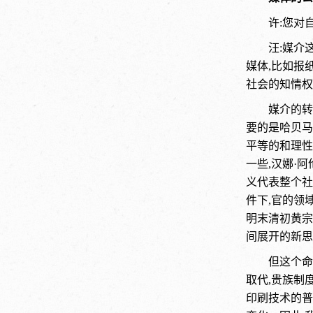
许:您对
汪:媒介
媒体,比如报
社会的知情权
媒介的转
要的是哈贝马
平等的和理性
一些,汉娜·
义代表整个社
件下,官的领
明末清初黄宗
间展开的新思
但这个命
取代,贵族制
印刷技术的普