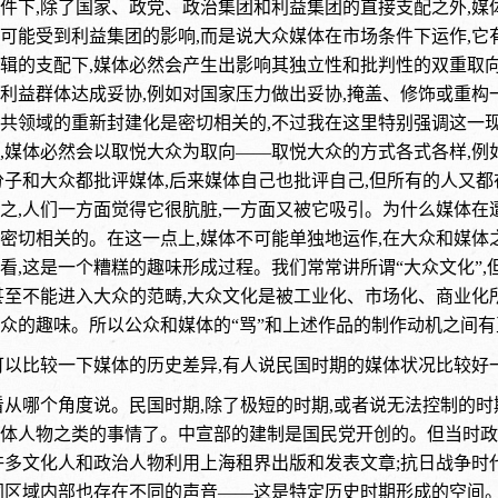
件下,除了国家、政党、政治集团和利益集团的直接支配之外,
可能受到利益集团的影响,而是说大众媒体在市场条件下运作,
辑的支配下,媒体必然会产生出影响其独立性和批判性的双重取向
利益群体达成妥协,例如对国家压力做出妥协,掩盖、修饰或重构
共领域的重新封建化是密切相关的,不过我在这里特别强调这一现
,媒体必然会以取悦大众为取向——取悦大众的方式各式各样,例
分子和大众都批评媒体,后来媒体自己也批评自己,但所有的人又
之,人们一方面觉得它很肮脏,一方面又被它吸引。为什么媒体在
密切相关的。在这一点上,媒体不可能单独地运作,在大众和媒体
看,这是一个糟糕的趣味形成过程。我们常常讲所谓“大众文化”,
甚至不能进入大众的范畴,大众文化是被工业化、市场化、商业化
众的趣味。所以公众和媒体的“骂”和上述作品的制作动机之间有
可以比较一下媒体的历史差异,有人说民国时期的媒体状况比较好
看从哪个角度说。民国时期,除了极短的时期,或者说无法控制的时
体人物之类的事情了。中宣部的建制是国民党开创的。但当时政
许多文化人和政治人物利用上海租界出版和发表文章;抗日战争时代
同区域内部也存在不同的声音——这是特定历史时期形成的空间