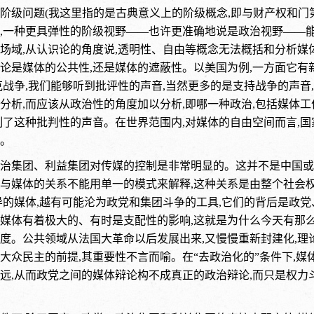
阶级问题(我这里指的是古典意义上的阶级概念,即与财产权和门
,一种更具弹性的阶级视野——也许更准确地说是政治视野——
场域,从认识论的角度说,透明性、自由等概念无法概括和分析媒
论是媒体的公共性,还是媒体的遮蔽性。以美国为例,一方面它有
克战争,我们能够听到批评性的声音,当然更多的是支持战争的声
分析,而应该从政治性的角度加以分析,即哪一种政治,包括媒体工
制了这种批判性的声音。在世界范围内,对媒体的自由空间而言,
。
治集团、利益集团对传媒的控制是非常明显的。这并不是中国或
与媒体的关系不能用单一的模式来解释,这种关系是由整个社会
导的媒体,越有可能沦为政党和集团斗争的工具,它们的背后是政
媒体有着极大的、有时是支配性的影响,这就是为什么今天有那
度。公共领域从法国大革命以后发展出来,又慢慢重新封建化,理
大众民主的前提,其重要性不言而喻。在“去政治化的”条件下,媒
远,从而政党之间的媒体辩论构不成真正的政治辩论,而只是权