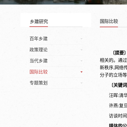
国际比较
乡建研究
百年乡建
政策理论
〔提要
相关的。通过
当代乡建
新秩序,网络
国际比较
分子的立场等
专题策划
〔关键词
汪晖:清
许燕:复
访谈时间
媒体的公