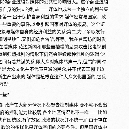
媒体的商业逻辑对媒体的公共性影响很大。这个商业逻辑
它有自身的独立的利益——媒体也成为一个独立的利益集
:第一,出于保护自身利益的需求,媒体经常与国家、政
一些重要的事件,以免引起国家对媒体的报复。这个逻
象与媒体自身的经济利益的关系;第二,为了争取发行
如明星炒作,又例如危言耸听,等等。我在台湾访问时发
都在看媒体,花边新闻和那些最糟糕的恶意攻击比电视剧
遭到强烈批判的情形下仍然会继续那种混乱的逻辑?这
之间有着共谋关系,即大众对媒体骂声一片,但骂的同时
但是大众文化并不代表普通的民众,并不代表工棚里边
所生产出来的,媒体是植根在这种大众文化里面的,它反
互动。
一些?
期,政府在大部分情况下都想去控制媒体,要不就不会出
府的控制能力比较弱,各个地区情况也不一样——比如
有国统区,有解放区,政治的状况并不统一,而由于存在
。政治的多样化是媒体空间的必要条件。但民国媒体中