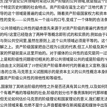
我们至今谈论公共领域时常冠以资产阶级的公共领域,就是指这
个特定历史时期的社会特点。资产阶级在诞生之初广泛地代表了
导的这个领域是普遍的或公共的。随着资产阶级国家权力和资本
性的变化——公共性从一个战斗的口号,变成了一个体制的合法
于公共领域的公共性的疑虑首先来源于对资产阶级的普遍代表性的
的吗?这里已经隐含了两种平等概念即形式的和实质的,例如由于
与到公共空间里,虽然在原则上,这个公共领域必须是平等的。这
解之上。资产阶级国家把自己视为公民的代表,但工人阶级及其
家的怀疑就是从这里开始的。对于媒体的公共性的追究是同一过
上是和阶级性问题密切相关的,即公共领域是公共的或是阶级的?
而自由主义则延续了19世纪资产阶级革命时代的普遍主义宣称,
有各的立场,马克思主义试图揭示的是资本主义的公共性概念本身
露资产阶级公共性的排他性和等级性。
,国家除了其统治阶级的特性之外是否还具有其公共性,以及如何
个有着严格的等级制的社会,阶级的划分也不像贵族制时代那样
但无论如何估价马克思的阶级理论和国家理论的意义,我们都无
公共领域来看,也绝不是什么声音都能够在新闻报道和媒体中出现