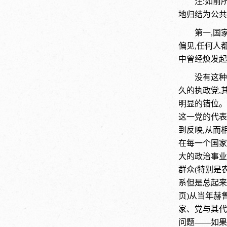
汪:如前
地归结为公共
第一,国
偏见,任何人
中曾经焕发起
没有这种
久的执政党,
明显的错位。
这一党的代表
到反映,从而
在每一个国家
大的政治事业
群众(特别是
系但是总起来
页)从当年赫
家、党与其代
问题——如果