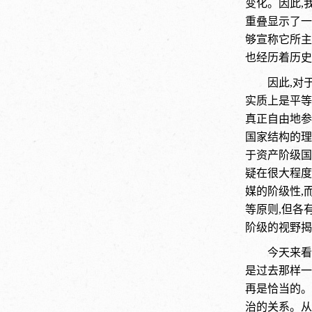
变化。因此,
重叠显示了一
够宣称它所主
也经历着历史
因此,对
实质上是平等
真正自由地参
国家结构的理
于资产阶级国
疑在很大程度
媒的阶级性,
等原则,但各
阶级的视野揭
今天来看
是过去那样一
再是恰当的。
治的关系。从