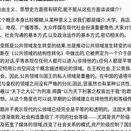
自由主义、思想史方面很有研究,能不能从这些方面谈谈媒介?
这个概念本身比较模糊,从某种意义上说我们都是媒介,大学、商
纸、电视、广播等等。大众传媒在现代社会扮演重要角色,大家对
、社会沟通的基本方式,以及政治运作的基本方式,密切相关的。
变既是公共领域发生转变的结果,也是推动公共领域发生转变的
斯在《公共领域的结构性转化》中做出的,它被界定为一个介于
的对话,平等表现在任何人都可以进入(非排他的),任何人都是平
阿伦特用公共空间这个概念描述相近的领域。在王权社会,王公贵
会。因此,公共领域与国王的私人领域是重叠的。在中国的语境
域与皇权的领域之间没有严格的分化,因此,官虽然也有某种公共
羲以“天下之大公”为判准,揭露“以为天下利害之权皆出于我”的
想。从这个角度也可以说,早期的公领域建立在排他性的和等级
题并不表示现代的公领域已经完全是平等的和透明的。法国大革
度逐渐衰败,社会构造重组了,不同的社会等级——尤其是资产阶
及拓宽了媒体的领域,改变了社会关系的模式,资产阶级控制了国