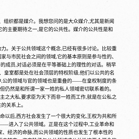
店、组织都是媒介。我想您问的是大众媒介,尤其是新闻
它的主要期待之一,是它的公共性。媒介的公共性是和
动力。关于公共领域这个概念,已经有很多讨论。比较重
国家与市民社会之间的领域,它的基本原则是参与性的、
等的成员,对话必须是在平等基础上的理性的对话。稍早
族、皇室都是处在社会顶层的特权阶级,他们以公共的名
中,公的领域与官的领域也是重叠的——在皇权制度的条
性,但仍然是和所谓一家一姓的私人领域密切联系着的。
君主之大私,要求臣为天下而非一姓而工作,就是在公私之
性的关系上。
命以后,西方社会发生了一个很大的变化,王权为共和所
级——进入了公共领域。正是在这个过程中,工业革命和
家、经济的命脉,而公共领域的性质也发生了根本性的