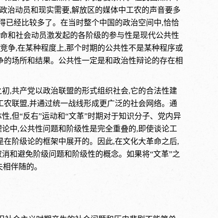
的政治动员和现实需要,解放区的媒体中工农的声音要多
谈得已经比较多了。在当时整个中国的政治空间中,恰恰
命和社会动员激发起的各阶级的参与性是现代公共性
相竞争,在某种程度上,那个时期的公共性不是某种程序或
斗争的场所和结果。公共性一定是和政治性辩论的存在相
之初,共产党以政治联盟的形式组织社会,它的合法性建
工农联盟,并通过统一战线形成更广泛的社会网络。通
,但“反右”运动和“文革”时期对于知识分子、党内异
论中,公共性问题和阶级性是完全重叠的,即使谈论工
是在阶级论的框架中展开的。因此,在文化大革命之后,
消和避免阶级问题和阶级性的概念。如果将“文革”之
失相伴随的。