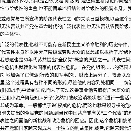
所说,国家和公共领域是否仅仅是“阶级的”是值得重新讨论的问
性与阶级性的重叠,也不能简单地归结为对阶级性的强调本身。我
家或政党与它所宣称的阶级代表性之间的关系日益模糊,以至这
都无法否认共产党在革命时代的广泛代表性,也无法否认农民阶
的主体性。
广泛的代表性,也就不可能存在新民主主义革命胜利的历史条件。
其代表性本身难以用无产阶级或劳动大众的概念加以概括了,阶级
我想这也是50年代苏共提出“全民党”概念的原因之一。代表性问
性危机也就转化为国家的代表性危机。“在党的组织……的范围内`
相对地加强了官僚派(行政的和军事的)、财政上层分子、教会以
里,这个过程具有各种不同的形式,尽管他的内容到处相同——
(例如战争)中遭到失败,而为了实现这番事业他曾取得广大群众
农民和小资产阶级知识分子)突然打破政治消极状态而进行一些活
却成为革命。一般都惯于说`权威的危机',而这也就是领导权的危机
鲁晓夫提出的全民党的问题,到当代中国共产党有关“三个代表”
表性之间面临的新挑战和政治危机的回应。因此,这个危机和挑
共产党和国家越来越成为一个独立的利益集团,或者,它越来越代