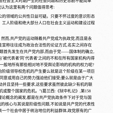
题,但社会主义时期产生的社会问题和历史悲剧不能简单
认为这里有两个问题值得思考:
个公的领域的公共性日益可疑。只要不怀过度的意识形态
级、工人阶级和绝大部分人口在社会主义运动和建设过程
然而,共产党的运动随着共产党成为执政党,而且是永
性宣称往往成为政治合法性的论证方式,名实之间存在
题首先发生在共产党内部,而由于党——国体制的确立,
被代表者'同`代表者'之间的不和在所有国家机构内得
及一般地所有那些相对地不受舆论影响的机构的权力呢?
统治阶级领导权危机的产生要么就是这个阶级在某一项巨
的同意或用自己的势力强迫他们接受;要么就是由于广大
动并且坚持一些要求,这些要求虽然彼此缺少有机的联
或整个国家的危机。”(葛兰西:《狱中札记》,第158
的理论概念的阐发,都是在共产党执政条件下对于党与国
战的核心与其说是阶级性问题,不如说是共产党的代表性
表一个社会中居于统治地位的利益群体,政党原有的广