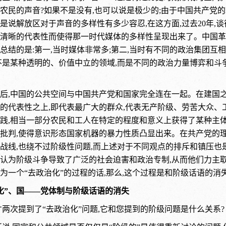
农民的声音?如果不是没有,也可以说是极少的;由于中国共产党
是说解放区对于声音的多样性有多少容忍,在这方面,过去20年,
清晰的代表性而使得那一时代媒体的多样性呈现出来了。中国革
总结的是:第一,当时媒体非常多;第二,当时有不同的政治集团互
不是某种透明的、价值中立的领域,而是不同的政治力量博弈和
年以后,中国的公共空间与中国共产党和国家完全连在一起。在建国
的代表性之上,即代表最广大的群众,代表无产阶级、劳苦大众、
践,相当一部分农民和工人在特定的程度和意义上获得了某种主体性
批判,使得意识形态国家机器的暴力性质凸显出来。在共产党的理
战线,也绕不过阶级性问题,而上述对于不同观点的排斥和镇压也
认为阶级斗争导致了广泛的社会迫害和政治专制,从而他们力主取
为一个“去政治化”的过程的话,那么,这个过程是和阶级话语的消
化”、国——党体制与阶级话语的消失
才两次提到了“去政治化”问题,它和您提到的阶级问题是什么关系?