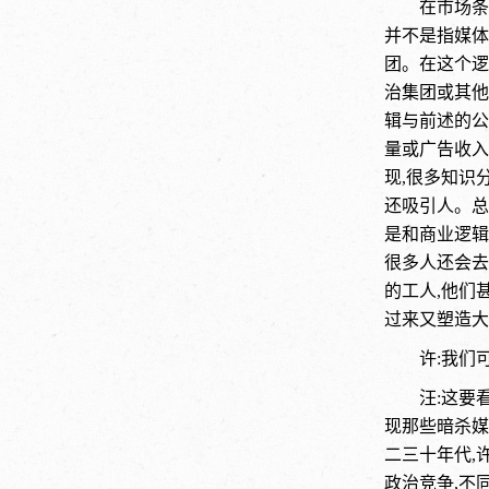
在市场条
并不是指媒体
团。在这个逻
治集团或其他
辑与前述的公
量或广告收入
现,很多知识
还吸引人。总
是和商业逻辑
很多人还会去
的工人,他们
过来又塑造大
许:我们
汪:这要
现那些暗杀媒
二三十年代,
政治竞争,不