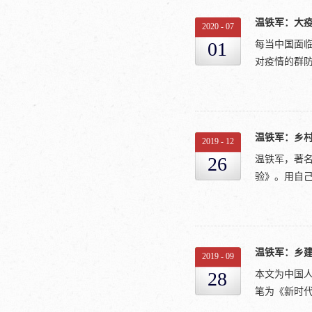
无地和少地农
千余户、一万
温铁军：大
比，粮食总产
2020
-
07
的北碚通过社
了2000万
01
每当中国面
内的多重红
483.9亿元
对疫情的群防
发展出以民
纪60-70
乡村振兴战
工业。加之1
生导师;马
到1960年的
生态文明战
市北碚区位于
了当前疫情扩
温铁军：乡
獗，时人甚至
2019
-
12
天讲座的主题
万五千余人
26
温铁军，著名
评，因为批
一而全国瞩目
验》。用自己
疫战斗的过程
科学院)，1
村人口，跨省
馆)。 它被
初算3亿左右
的北碚巨变中
自始至终坚持
战场。一个
家美国杂志惊
早上6时20
温铁军：乡
下，竟让疫
2019
-
09
台下100多
该是大疫止
28
本文为中国
拨人来饭桌上
疫情在城市
笔为《新时代
细加以指点
很少有人关