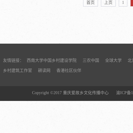
首页
上页
1
代开始，关于
转化的诉求
谈，一时聚
投入紧约束
些知名度较高
学界的主流
量的关注，舆
研究已经突破
注，并与纯
后的近代演
一创刊于19
进的内部理解
无愧的“龙头
具有的共性进
大...
的本位或重
友情链接：
西南大学中国乡村建设学院
三农中国
全球大学
北
命-改良”这
乡村建筑工作室
耕读网
香港社区伙伴
下“成败论”
在乡村工作
较分析的可
Copyright ©2017 重庆爱故乡文化传播中心
渝ICP备1
分析。该会由