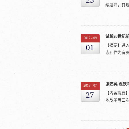
是我们正在
感染，所以
续展开，其规
与其中。回
围的布局。学
众史、百年的
女地，有磨
的基本事业
这里，电力
们救治乡村
的，不同的是
院附近区域平
约而同地交
试析20世纪
西方遭遇到
2017
-
09
上（1934
的实业救国
01
【摘要】进
非出偶然。”
生产能力来
志》作为有影
促成此社会
业，办银行
会组织的发
设、本地智力
织是与公民
作为通商口
，并以呈现
事实上，依
义的社区化
社会各界在
性。当乡村建
2018
-
07
乡学带乡治，以
机，社会关怀
多，发展太快
27
【内容提要
及一系列制
险的预兆”引
地改革等三次
和现代化为面
设打成一片，
日趋严重。
的历史纠葛
陷入空前危
体而清晰地
的社会治理
统乡村社会结
见。本文试图
达到既定目的