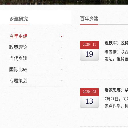
百年乡建
乡建研究
百年乡建
温铁军：脱
2020
-
11
政策理论
19
编者按：联
当代乡建
发达，但贫困
国际比较
专题策划
伤痕。在中
国话语总结最
2020
-
08
为党亲手创
13
7月21日，
辉煌的篇章
家卢作孚，称
直以来都是
条件下出台
度划分，大致
“社会”的关