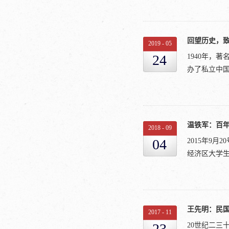
侃侃而谈，
该关注的是
里挪了挪，
危机，只有
北京举办，参
腰，自我打趣
的原因是乡土
里去参加的全
赶到中央社会
2019
-
05
而千差万别
讲被安排在
24
1940年，
家在新时代
但我一直没有
办了私立中国
性质。只有
院前院长、
中华文明的
会长，原商
出从“乡愁”
轻人挡一挡」
招收新生11
来脚踏实地
么想的：60
养“一懂两爱
温铁军：百
成的跟风炒
2018
-
09
南大学和璧
要义在于要做
04
2015年9
学院46级校
数典忘祖。
经济区大学生
学退休教师曾
就有对创设了
礼堂、图书
村，还以这
要资料。乡
序，理当领命
国著名三农
了当年那段历
读者，基于我
建设中心主任
王先明：民
级的学生。
2017
-
11
回报社会的
是个农业大国
23
20世纪二三