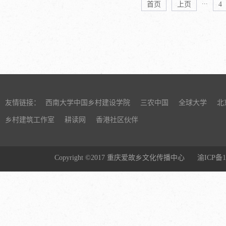
...
首页
上页
4
神交流的纽带
资本服务的
传统。如果
和国家战略相
彩，是因为
经营的农业
各种发展主
是真正对农
致失败和报
享，实现适
是一个以“互
营规模作为
验，任何缺
模。由于城
带...
少，即使城镇
友情链接：
西南大学中国乡村建设学院
三农中国
全球大学
北
度的。在我国
乡村建筑工作室
耕读网
香港社区伙伴
模的主要方
环节的经营
有农户的农
Copyright ©2017 重庆爱故乡文化传播中心
渝ICP备1
务需求如果由