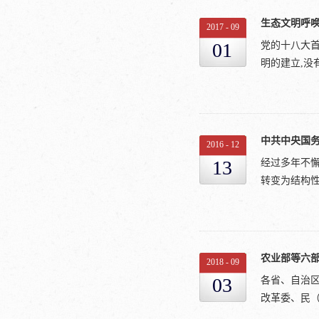
时候就提出过
根据党的十八
生态文明呼
被近年来世界
2017
-
09
项是直接和三
长周期。只要
01
党的十八大首
农村改革综
来看———比
明的建立,没
中全会以后
文明之中, 
出台其他农
类不同生存方
原则、基本
落而居, 需
参与生态文明
八届五中全会
活、生产三位
以下三个方面
村的改革和
2016
-
12
目的,不是为
展政策部署
13
经过多年不
是有钱人才能
提纲携领地
转变为结构性
式,成了“观
是进一步改
的,这也是如
强农村的基
明白,一旦掉
施，大家都
面在供给侧
无奈,甚至会
《实施方案
级打下一定
天,在十八大
2018
-
09
中...
题仍很突出
旗帜鲜明地“
03
各省、自治
价格倒挂等
欲”。这应该
改革委、民（
构性改革，
合理的需求”