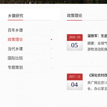
政策理论
乡建研究
百年乡建
温铁军：生
2018
-
05
政策理论
05
摘要：全球气
当代乡建
游牧流动民族
国际比较
专题策划
以更深刻地理
握生态文明战
2017
-
11
明、乡村振兴
04
央广网北京1
能力, 才能
长、办公室主
生态文明与乡
业文明演化的
民国时期学业
五中全会精