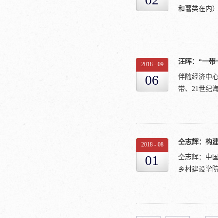
市社会。处
东低，长江
和薯类在内）总
离这个目标
工业带，我
因为在中国
体，确实创造
史的天平已
老天爷开始
2015年
值得关注的
化导致北方
前中国粮食
汪晖：“一带
的六个表现
2018
-
09
京、...
2014年，中
命的危机，
06
伴随经济中心
与去年全年的
搞得大规模“
带、21世纪
年下降，这
五年内让农
社会库存量
和行动的背
度已超过了8
以工业化为
系的重要性显
赋的原因，中
被主流经济
归。重复资本
仝志辉：构
2.3亿，平
2018
-
08
走向城市化进程
挑战绝不只
方面遇到很
01
仝志辉：中
面。世界经
涨，甚至超
乡村建设学院
本主义经济
看，中国国内
破坏和摧毁。
41.6%。
明与未来的
2012年以
有《选举事
廊、桥，正
食进入中国市
它能服务农