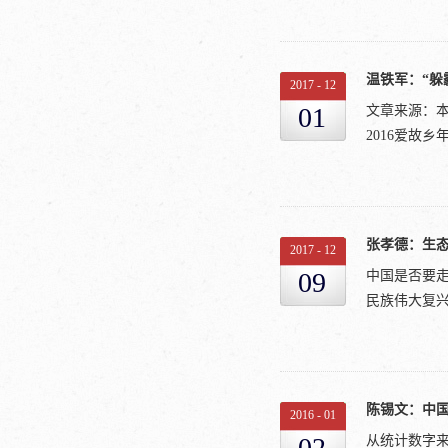
确保国家粮
理性满足人的
农业供给质
的千万不要“
入贯彻党的
提高土地产
应该是“健康的
〔2015〕
向追求绿色
2017
-
12
民增收致富
政府和市场
01
文章来源：本
家林业局、
承受改革阵
2016爱故
项通知如下
农村稳定不出
众创业、万
神，以邓小平
创业、带动
治国理政新
中国农业大
创业平台、
构性改革为
这儿强调了
张孝德：生
开发农业农
2017
-
12
改革力度，提高
任何GDP
促发展，使
09
中国是否要
计任何代价
会提供有力支
民族伟大复兴
天北京又发出
12月）。各
村文化的可
织实施，探索
旅”其实是
促检查，总
顺应了时代
这种霾已经
真落实返乡创
设，让乡村
陈锡文：中
思。有人很
2016
-
01
年，中国城镇
要是因为我
02
从统计数字来