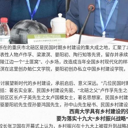
所在的重庆市北碚区是民国时期乡村建设的集大成之地，汇聚了20
表性人物卢作孚、梁漱溟、晏阳初、陶行知等先贤，留存并承续
陵江边一个“土匪窝”、小乡场，改造成当年全国乡村现代化的
溟在这里创办勉仁文学院，晏阳初创办私立中国乡村建设学院，
探讨展望新时代的乡村建设，承前启后、意义深远。”几位民国时
括：著名实业家、民国乡村建设先驱、“北碚之父”卢作孚先生
验区区长卢子英先生之女卢国模女士，著名思想家、民国乡村建
驱晏阳初先生侄孙晏鸿国先生，孙中山先生秘书、民国乡村建设
西南大学具有乡村建设的
要为落实十九大“乡村振兴战略
校长张卫国在开幕式上认为，乡村振兴在十九大上被提升到战略