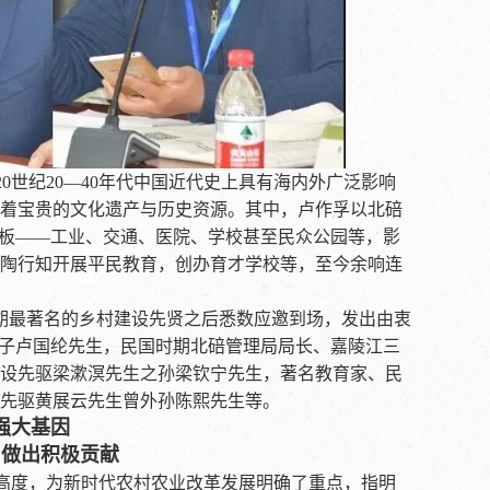
世纪20—40年代中国近代史上具有海内外广泛影响
着宝贵的文化遗产与历史资源。其中，卢作孚以北碚
样板——工业、交通、医院、学校甚至民众公园等，影
陶行知开展平民教育，创办育才学校等，至今余响连
期最著名的乡村建设先贤之后悉数应邀到场，发出由衷
之子卢国纶先生，民国时期北碚管理局局长、嘉陵江三
设先驱梁漱溟先生之孙梁钦宁先生，著名教育家、民
先驱黄展云先生曾外孙陈熙先生等。
强大基因
”做出积极贡献
高度，为新时代农村农业改革发展明确了重点，指明