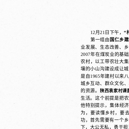
12月21日下午，
“
第一组由
国仁乡建
业发展、生态改善、乡
2007年在煤炭业的
农村，以工带农壮大集
壤的小山沟建设成让城
是自1965年建村以
城乡互动、群众文化、
的资源。
陕西袁家村课
生活。这个前提是把农
他特别提示，集体经
为，要读懂乡村，要
功，首先需要有一个乡
下，大公无私，勇于担