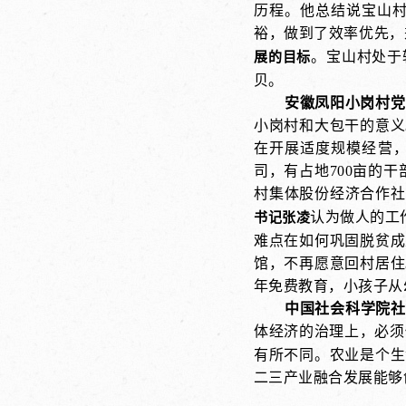
历程。他总结说宝山
裕，做到了效率优先，
。宝山村处于
展的目标
贝。
安徽凤阳小岗村
党
小岗村和大包干的意义
在开展适度规模经营，
司，有占地700亩的
村集体股份经济合作社
认为做人的工
书记张凌
难点在如何巩固脱贫成
馆，不再愿意回村居住
年免费教育，小孩子从
中国社会科学院社
体经济的治理上，必须
有所不同。农业是个生
二三产业融合发展能够