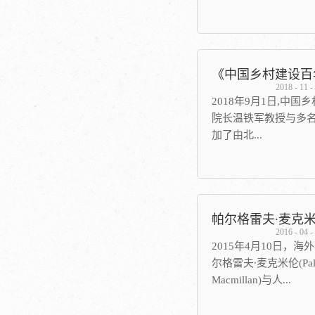
伴随着西方发达国家
球化似乎已经成为世
博士，日本爱知大学
的金规玉律，发展中
士，清华大学社会科
与了全球产业的分工
主要研究方向：地方
的高速增长。然而，
2018
-
11
-
策。在《管理世界》
中国家而言，究竟是
2018年9月1日,中
校学报》、《中国农
为什么世界格局无论
院长温铁军教授与多
《人民日报》等报刊
国家都强者恒强，而
加了由北...
篇，参与多地乡村振
往灾难深重？世界在
策咨询。 温铁军，中
究竟是依据什么样的
授，先后担任中国人
为了回答这个问题，
京大学习近平新时代
村发展学院院长、乡
研究团队历经10年时
义思想研究院乡村振兴
任、可持续发展高等
地调查研究，并持续
村振兴的历史先声—
长；北京共仁公益基
2016
-
04
-
析，完成了包括中国
设百年图录》新书研讨
长、西南大学中国乡
2015年4月10日，
国家的比较研究。《
在未名湖畔的章桂堂举
院长、福建农林大学
尔格雷夫·麦克米伦(Palg
争》这本书中，作者
建设百年图录》一书首
乡村建设学院）执行院
Macmillan)与人...
性的7个发展中国家（
中共中央党校、中国
北京林业大学行政管
为主要的论述对象，
京大学、中国人民大
职于国家林业和草原