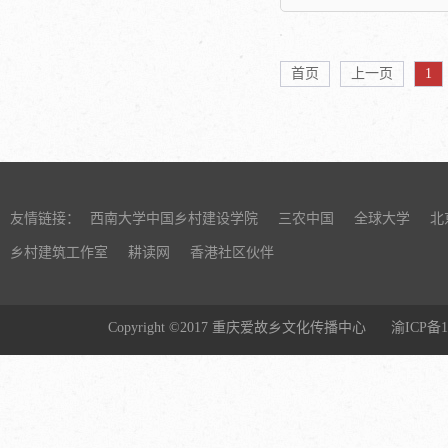
的经验与教训进行了
院、北京航空航天大
设计院。主要研究方
民东方出版社签订协议
中所选取的七个国家
学等科研机构专家,以
集体经济。目录第一
出版温铁军教授名著《八
耳其、印度、印度尼
贤后人、当代乡村建
贫攻坚是有历史厚度
国的真实经验(1949-2
首页
上一页
1
内瑞拉和南非。七个
代表四十余人就如何
举国体制的综合效应
薛翠副教授、黄德兴博
事，虽然他们各自的
历史、探寻当代乡村
与贫富两极分化四 
学群芳文化研究及发
模式以及当前的处境
研讨。据悉,该书由中
生态化转型与反贫困
南大学中国乡村建设学
他们放在一起观察，
执行院长、“三农”问
兴要体现绿色生产方
为译者。帕尔格雷夫.
原一个真实的世界，
授和学院特邀研究员
好中国故事第二章 
1843年，出版物形
局的本来面目、理解
与文化中心主任、博
村改革探索第三章 大
广泛，从辞典到高等
友情链接：
西南大学中国乡村建设学院
三农中国
全球大学
北
的历史命运，以及如...
联合主编,为国家“十
林”改革一 走进大宁
专著和参考文献，从
版规划项目和重庆市
乡村建筑工作室
耕读网
香港社区伙伴
林”改革历程三 “购
类和社科类期刊到严
助项目,今年5月由西
推广及意义四 以造
和小说，都在世界上
社正式出版。该书历时
以实践求飞跃第四章
帕尔格雷夫·麦克米伦
建设的“实践—研究者
Copyright ©2017 重庆爱故乡文化传播中心
渝ICP备1
策创新与基层发展一
东和拉丁美洲地区拓
“百年”为单位重新梳
引致创新：观察“购买
版人Farideh Koohi-
外环境与基本脉络,通
视角二 路径联通“赋
“帕尔格雷夫·麦克米
代实践在时空和叙述上
度贫困三 关于社会
出版社之一，我们凭
幅中遴选出从自清末
步讨论...
和专业在全球及中国
世纪乡村建设珍贵照片