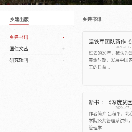
乡建书讯
乡建出版
乡建书讯
2021
-
01
-
国仁文丛
过去的20年，被认为
研究辑刊
黄金时期，发展中国
工的日益...
深化，经济呈现急速
这种繁荣的背后，我
化不仅给发展中国家
2020
-
07
-
遇，也带来了前所未有
作者简介 吕程平，北
21世纪以来的这20
学院公共管理系讲师
变化，其规模之广泛
管理学...
是自20世纪90年代