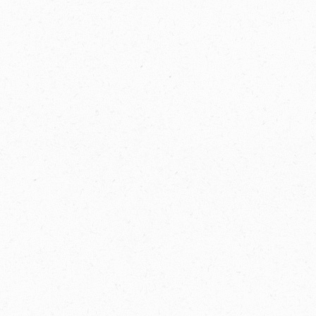
构间享负盛名。我们
文导读与详细注释,为
动全球项目，这真正
不同历史时期各种形
一家全球出版公司的市
体面貌,以全新视角探
历史先声与鲜活经验,
民间建设史”展现出二
的复杂性。