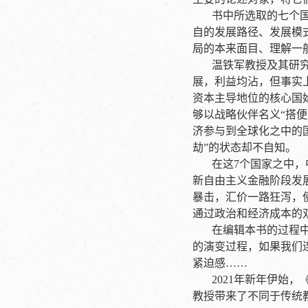
书中所选取的七个
自的发展路径、发展模
局的本来面目、理解一
温铁军教授及其研
展，利益均沾，但事实
资本主导地位的核心国
够以战略伙伴名义“搭
济参与到全球化之中的
劫”的状态却不自知。
在这7个国家之中
新自由主义金融阶段发
暴击，汇价一路狂泻，
通过政治和经济成本的
在编辑本书的过程
的演变过程，如果我们
紧迫感……
2021年新年伊始
教授带来了不同于传统教