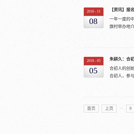
和全面的视野
教授、西南
馆四楼报告
2018
-
11
论坛顾问周
高校服务社会
08
一年一度的中
行政学院）
月，获科技部
旗村举办地介
发展学院副
设乡村振兴战
孚研究中心
动联盟和民生
大学科技处
建设的历史经
报告中提出“
孙 恒爱故乡
二届新时代中
兴战略的重要
朱耕久：合初
办公室主任
2018
-
05
村振兴战略。
学学院园林
05
合初人的创始
其中耕地21
中心联合发
合初人，参与
企业5家，个
讲师黄国良广
村大会背景
们将会持续
间最长的社
北京爱故乡文
结束。之后，
优势明显，
小农CSA生
...
首页
上页
8
观光农业的
的迷茫、纠结
明”和“乡村
宁静，因为真
位】中国人
读生活中生
农业CSA