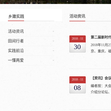
活动资讯
乡建实践
活动资讯
2018
-
11
田间行者
30
2018年1
实践前沿
京、重庆、福
一懂两爱
专家学者、一
时代中国乡
2018
-
11
爱故乡文化
08
编者按：大
院、西南大
介绍分论坛、
市北碚区文
委员会、西南
平台的大力支
！时间地点论