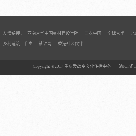
最美好的“收
业委员会中共
《合初人的菜
（WHO）联
题更能表达曾
慢食协会（Slo
为什么会留
四年了。这
友情链接：
西南大学中国乡村建设学院
三农中国
全球大学
北
现在我认真
乡村建筑工作室
耕读网
香港社区伙伴
历，现在想
声”。我是留
加解放初期
Copyright ©2017 重庆爱故乡文化传播中心
渝ICP备1
重。奶奶就是