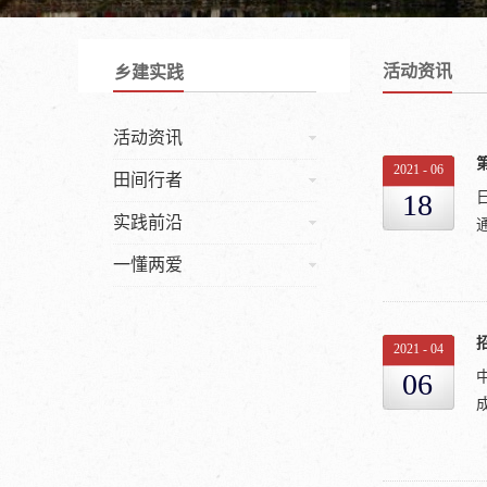
活动资讯
乡建实践
活动资讯
2021
-
06
田间行者
18
实践前沿
一懂两爱
2021
-
04
06
晖
大