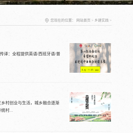
您现在的位置：
网站首页
>
乡建实践
>
播同声传译：全程提供英语/西班牙语/普
.
文化研究中心，清华大学人文与社
建设学院，岭南彩园，国仁城
话+闭幕式），15场在线讲座，3场
在乡村创业与生活，城乡融合逐渐
座和工作坊；非注册/购买用户可
村...
en Tiejun,China）汪
)刘健芝（Lau Kin Chi,China)亚历山
洛兹·曼吉 (Firoze Manji,Kenya)佳
化创意为先导，将“人人都是艺术