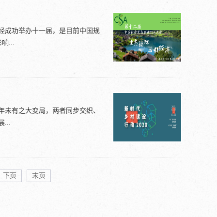
,Mexico) 迈克尔·赫德森Michael
海、浙江、江西等海内外“新村民”
 纨妲娜·希瓦（Vandana
文创兴村模式，在创新中推动乡村振
已经成功举办十一届，是目前中国规
报等各大媒体纷纷报道。2018
...
村振兴的一个缩影”的评价。住建部
现场教学，中共中央党校出版社出
村振兴实践中发挥了点石成金、化
 农场、有机农夫市集、消费者合作
。2020年11月，屏南乡村振兴
并且号召消费者健康饮食、参与监
大战略方向，也是新时代中国特色
。在疫情成为常态的当前，第十二
生态文明建设，屏南乡村振兴研究
年未有之大变局，两者同步交织、
方式给食物体系和人类健康带来的
列研修班。首期研修班以“文创推进
..
，共同践行“生态文明”和“生态农
明月村等全国文创名村联袂分享，
小C，并发送“第十二届CSA大
南县熙岭乡四坪村我们诚邀全国乡
更新。原文转自微信公众号“ 社会
参加本期研修班，届时将通过专家
全球化而言的本土化，也迎来了推
aH7tCseg
...
机遇。今年是新时代乡村建设20
下页
末页
加快农业农村现代化，实施乡村建设
展的现实回应。乡村建设不仅仅是
。在疫情成为常态的当前，我们云