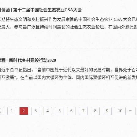
特里·斯皮瓦克 (Gayatri Spivak,India) 古斯塔沃·埃斯特瓦 Gustavo Esteva
家”的公益教育扶贫活动作为抓手，吸引了一批又一批来自香港、北京、上
邀请函 | 第十二届中国社会生态农业CSA大会
udson (USA) 武藤一羊(Muto Ichiyo,Japan) 保罗·博韦（Paul Bove,USA)
驻扎乡村。并且，逐步探索出“党委政府+艺术家+村民+古村+互联网”的
hiva,India) 瓦尔特·米...
长期将生态文明和乡村振兴作为发展宗旨的中国社会生态农业 CSA 大会
兴。这些变化引起广泛关注，人民日报、新华社、中央广播电视总台、中国日
模最大、参与最广泛且持续时间最长的社会生态农业论坛，在国内外颇具影响
年，中央电视台《传奇中国节·中秋》节目进行特别连线，并予以“中国乡
全国传统村落保护发展培训班、文旅部“双创”人才培训班分别在屏南开展
版《文创扶贫助推乡村振兴的屏南路径》现场教学教材。“文创”在屏南乡
力。CSA 大会的举办，促进了国内众多社会化生态农业的模式，如 CSA
蛹成蝶的作用，让屏南的多个乡村获得新生，成为全省乃至全国闻名的文创村
社、食农教育等向前发展，赋予慢食、爱故乡等理念以新的活力和内涵，
议程 | 新时代乡村建设行动2020
研究院揭牌成立党的十九大提出乡村振兴战略，其既是当前国家发展的重
督，支持生态农业。2020年春节，突如其来的新冠肺炎，让世界放缓脚步
社会主义生态文明总体战略的内涵体现。为了更好地推进乡村振兴战略与
习近平总书记指出，“当前中国处于近代以来最好的发展时期，世界处于百
届社会生态农业CSA大会改为线上举办。疫情之下，更应该思考农业生产
院联合国内多家乡村振兴知名机构共同举办“乡村振兴与生态文明转型”系
相互激荡”。在当前以国内大循环为主体、国内国际双循环相互促进的新发展.
问题和挑战。第十二届社会生态农业，让我们以“生态循环 合作经济”为宗旨
乡村振兴”为主题，除深度解读屏南案例外，还特别邀请陕西袁家村、四川
业”。会议议程主办单位社会生态农业CSA联盟参会方式详情请咨询CSA联盟
共同探寻文创推进乡村振兴的创新经验。屏南乡村振兴研究院所在地--屏
会”。相关信息及具体议程，将会通过“社会会生态CSA网络”公众号，持续
村文创从业者、乡村振兴干部、农民合作社带头人、返乡青年等相关群体
格局下，“去依附”的独立自主、自力更生成为新时代的主旋律。而相对于
态农业CSA网络”原文链接：https://mp.weixin.qq.com/s/kNdYNh1UnEwupY
解读、现场教学、案例解析、学员共修等方式，为大家多角度、多层次、共同
动城乡融合与县域经济发展、乡村振兴与区域内循环系统构建的千载难逢的
...
页
1
2
3
4
5
6
7
8
9
10
年，也是百年乡村建设在21世纪的延续。党的十九届五中全会明确指出“
行动”。这既是对乡村建设历史经验的传承，也是对新时代乡村经济社会发
基础设施等硬件条件的改善，更是社会参与、大众创新下的社会综合建设