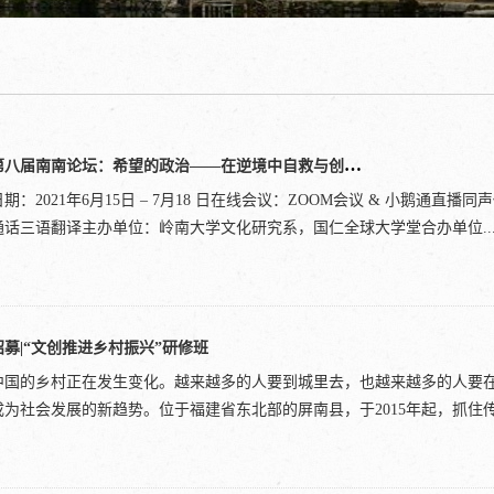
第八届南南论坛：希望的政治——在逆境中自救与创造未来
日期：2021年6月15日 – 7月18 日在线会议：ZOOM会议 & 小鹅通直
通话三语翻译主办单位：岭南大学文化研究系，国仁全球大学堂合办单位..
：亚洲学者交流中心，全球和平妇女，墨西哥地球大学，北京大学电影与
会科学高等研究所，西南大学中国乡村建设学院，福建农林大学海峡乡村
招募|“文创推进乡村振兴”研修班
乡 (北京) 科技发展中心论坛场次：此次论坛分为主论坛（开幕式+10场对
中国的乡村正在发生变化。越来越多的人要到城里去，也越来越多的人要
工作坊。主论坛将收取论坛注册费；注册了主论坛的参会者可以免费参加讲
成为社会发展的新趋势。位于福建省东北部的屏南县，于2015年起，抓住传统
以参加工作坊等公开场次（详情留意不同zoom注册链接）。部分发言嘉宾：温铁军（W
（Wang Hui,China）戴锦华（Dai Jinhua,China)黄平（Huang Ping,China
·布兹加林（Alexander Buzgalin,Russia) 大卫·哈维（David Harvey,USA) 菲
落保护发展的机遇，依托高山生态资源优势和文化资源禀赋，以传统村落文