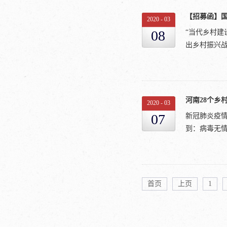
处秦岭以南、
容 另外我
【招募函】
这个“重庆最
2020
-
03
值之一对于
边、山、穷”
08
“当代乡村建
们乡约线上启
半水半分田”
出乡村振兴战
见证联盟村
智双扶”凝聚
有侗族、苗
了发展新篇章
德村广西龙州
辉家坪食用
工作队伍。从
上进行歌会
第一批花菇采
冠疫情影响
河南28个乡村
始终守护着
2020
-
03
培养，突破
见”关注后
07
新冠肺炎疫情
深参与者对乡
182865
到：病毒无情
合发起此网
乡见•乡村直
海峡乡村建设
寨：贵州从
研习+延伸活
务，还完美的
基金会)发起
院、福建农
晚...
递到全国各地
首页
上页
1
习）；3、每
动不止免费发
+分组汇报（
村民因地制
外，发起机构
行。雪中送炭
起机构相关