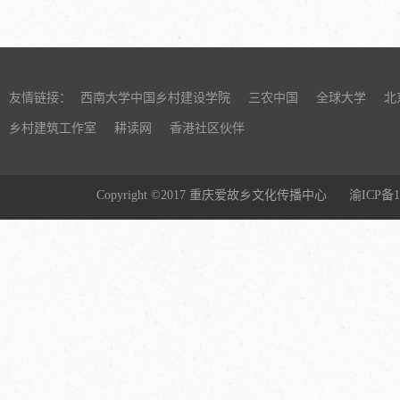
邓保才的申
村建设研究与
比较短缺的前
理解），为确
参加共仁基
建经历及相关
期关心家乡
大，新冠肺
友情链接：
西南大学中国乡村建设学院
三农中国
全球大学
北
保才为了筹
乡村建筑工作室
耕读网
香港社区伙伴
交了申请，顺
听说这些防疫
军，也帮助王
Copyright ©2017 重庆爱故乡文化传播中心
渝ICP备1
在村口义务值