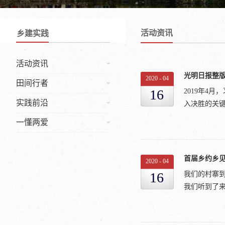
活动资讯
乡建实践
活动资讯
光明日报整
2020
-
04
田间行者
16
2019年4
实践前沿
入决胜的关键
一懂两爱
城口县地处大
微弱，是重
首届乡约乡见
2020
-
04
困地区区县，
16
我们的村寨
口”，从“等
我们听到了来
实现生态资
硬骨头。从
七十公里，
陪伴与成长