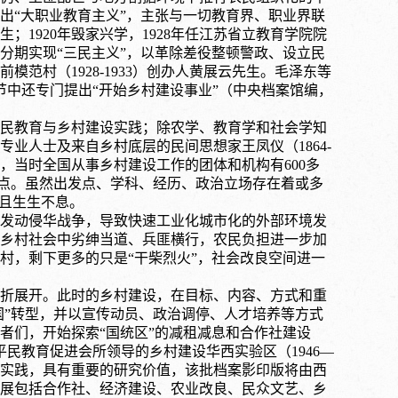
提出“大职业教育主义”，主张与一切教育界、职业界联
1920年毁家兴学，1928年任江苏省立教育学院院
分期实现“三民主义”，以革除差役整顿警政、设立民
范村（1928-1933）创办人黄展云先生。毛泽东等
节中还专门提出“开始乡村建设事业”
（中央档案馆编，
民教育与乡村建设实践；除农学、教育学和社会学知
业人士及来自乡村底层的民间思想家王凤仪（1864-
，当时全国从事乡村建设工作的团体和机构有600多
的特点。虽然出发点、学科、经历、政治立场存在着或多
声且生生不息。
发动侵华战争，导致快速工业化城市化的外部环境发
乡村社会中劣绅当道、兵匪横行，农民负担进一步加
村，剩下更多的只是“干柴烈火”，社会改良空间进一
折展开。此时的乡村建设，在目标、内容、方式和重
救国”转型，并以宣传动员、政治调停、人才培养等方式
者们，开始探索“国统区”的减租减息和合作社建设
华平民教育促进会所领导的乡村建设华西实验区（1946—
息实践，具有重要的研究价值，该批档案影印版将由西
展包括合作社、经济建设、农业改良、民众文艺、乡