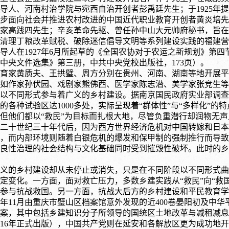
导人、河南村治学院与宛西自治开创者彭禹廷先生；于1925年
步面向社会并推进农村改进的中国近代职业教育开创者黄炎培先生；
家高践四先生；辛亥革命先驱、曾任孙中山大元帅府秘书，旨在
清理丁粮改革赋税、破除迷信倡导文明等系列建设实践的福建营前模
导人在1927年6月所起草的《全国农协对于农运之新规划》第四
中共中央文件选集》第三册，中共中央党校出版社，173页）
。
育家黄质夫、王拱璧、周方分别在贵州、河南、湖南等地开展平
如作家孙伏园、戏剧家熊佛西、医学家陈志潜、美学家张竞生等专
人都以不同形式参与着广义的乡村建设。据南京国民政府实业部调查
的各种试验区达1000多处，实际呈现着“群体性”与“多样化”
但他们都以“救民”为目标而扎根大地，尽管负重潜行却润物无
二十世纪三十年代后，因为西方世界经济危机对中国转嫁和日本
，而内部环境则随着白银危机的爆发和保甲制的强制推行而导致
良性治理的社会结构与文化基础同时受到摧毁性破坏。此时的乡
义的乡村建设却从未停止或消失，只是在不同阶段以不同形式曲
定变化。一方面，面对救亡压力，多数乡建实践从
“救民”向“
参与抗战救国。另一方面，抗战大后方的乡村建设和平民教育学
12年11月由重庆市璧山区档案馆意外发现的近400卷晏阳初及中
整档案，其中包括乡建知识分子所领导的国统区土地改革与减租减
016年正式出版）
，中国共产党则在延安和各解放区更为成功地开