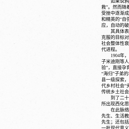
如果说鸦
救”。然而随
受挫中逐渐成
和精英的“自
应，自动的破
其具体表
克服的目标对
社会整体性衰
代进程。
1904
子米迪刚等人
验”，直接孕
“海归”子弟
县一级探索，
代乡村社会“
传统乡土社会
到了二十
所出现西化思
在此脉络
先生、生活教
先生；还包括
一批现代意义