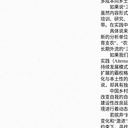
多成本向乡土
如果说“
虽然内容形式
培训、研究、
带。在实践中
具体说来
新的分析单位
育支农”、“
长期外流的“
如果我们
实践（Alt
持续发展模式
扩展的霸权格
化与本土性的
说，却具有独
中国乡村
改变自我的自
建设性改良延
境进行着动态
若摈弃“
变化和“激进
约束下，寻找