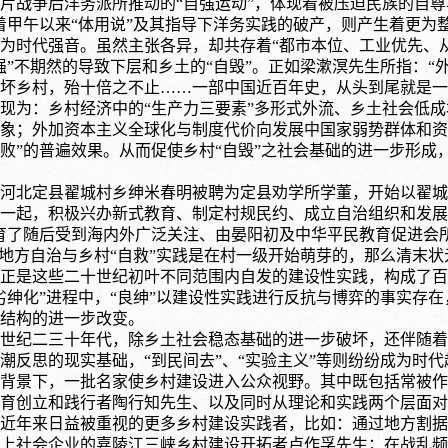
片战争后洋务派所推动的
“自强运动”，体现着被压迫民族的自
着甲午以来“体用说”及其指导下洋务实践的破产，则产生着更为整
为时代强音。虽然主张各异，却共存着“都市本位、工业优先、
强”不期然的导致下层和乡土的“自毁”。正如梁漱溟先生所指：
坏乡村，殆十倍之不止……一部中国近百年史，从头到尾就是一
现为：乡村经济中的
“生产力三要素”多形式外流、乡土社会低
象；外加资本主义全球化与制度代价向发展中国家弱势群体和资
败”的普遍效果。从而促使乡村“自毁”之社会基础的进一步形成
年，河北定县翟城村乡绅米春明被聘为定县劝学所学董，开始以翟
一起，积极兴办新式教育、制定村规民约、成立自治组织和发展
育了随后受到海内外广泛关注、由晏阳初及中华平民教育促进会所
的地方自治与乡村“自救”实践是在村一级开始萌芽的，那么清末
正是这些二十世纪初叶不同范围内自发的建设性实践，构成了百
劣绅化”进程中，“良绅”以建设性实践进行反抗与博弈的事实存
结构的进一步改变。
世纪二三十年代，除乡土社会稳态基础的进一步破坏，还伴随着“
潮反思的现实基础，“到民间去”、“实验主义”等则纷纷成为时
背景下，一批名家使乡村建设进入公众视野。其中既包括常被作
育创立和践行者陶行知先生、以及同时从理论和实践两个层面对
近年来日益被重视的更多乡村建设实践者，比如：通过地方割据
上社会企业的嘉陵江三峡乡村建设开拓者卢作孚先生；在战乱频