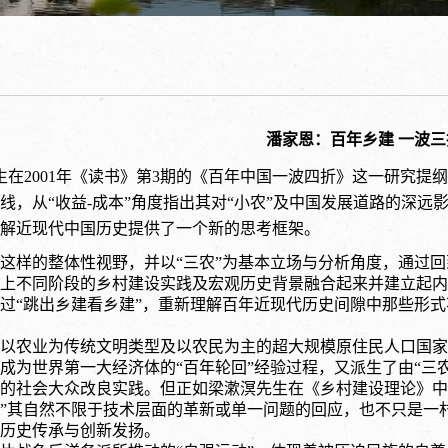
潘家恩：百年乡建 一波三
生在
2001
年《读书》第
3
期的《百年中国一波四折》这一研究提纲
线，从“收益-成本”角度指出其对“小农”及中国发展道路的深远
解近现代中国历史提供了一个新的思考框架。
这样的整体性视野，并以“三农”为基本立场与分析角度，通过
上不同阶段的乡村建设实践及宏观历史背景融合起来并建立起内
过“跳出乡建看乡建”，重新理解百年近现代历史间隙中那些形式
以农业为传统文明类型及以农民为主的超大规模原住民人口国家
成为世界第一大经济体的“百年轮回”经验过程，又派生了由“三农
的社会大众改良实践。但正如梁漱溟先生在《乡村建设理论》中
”其自然不限于技术层面的革新或单一问题的回应，也不只是一
历史传承与创新发扬。