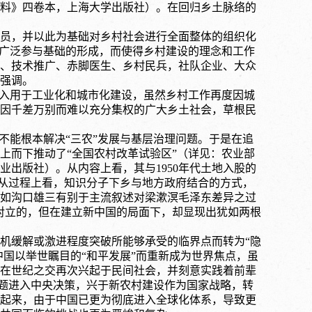
设资料》四卷本，上海大学出版社）
。在回归乡土脉络的
动员，并以此为基础对乡村社会进行全面整体的组织化
会广泛参与基础的形成，而使得乡村建设的理念和工作
、技术推广、赤脚医生、乡村民兵，社队企业、大众
强调。
投入用于工业化和城市化建设，虽然乡村工作再度因城
因千差万别而难以充分集权的广大乡土社会，草根民
并不能根本解决“三农”发展与基层治理问题。于是在追
自上而下推动了“全国农村改革试验区”
（详见：农业部
农业出版社）
。从内容上看，其与
1950年代土地入股的
同；从过程上看，知识分子下乡与地方政府结合的方式，
如沟口雄三有别于主流叙述对梁漱溟毛泽东差异之过
对立的，但在建立新中国的局面下，却显现出犹如两根
机缓解或激进程度突破所能够承受的临界点而转为“隐
中国以举世瞩目的“和平发展”而重新成为世界焦点，虽
在世纪之交再次兴起于民间社会，并刻意实践着前辈
问题进入中央决策，兴于新农村建设作为国家战略，转
起来，由于中国已更为彻底进入全球化体系，导致更