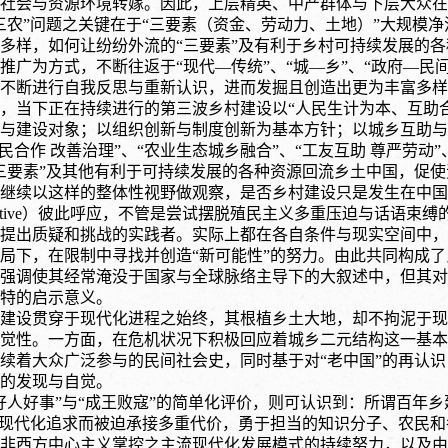
社会与资源环境转嫁。因此，上层精英、中产群体与下层大众在
三农”问题之关键在于“三要素（资金、劳动力、土地）”大规模
多样，如何让纷纷外流的“三要素”及有利于乡村可持续发展的
推广为方式，不断往返于“现代—传统”、“城—乡”、“政府—民间
不断进行自我反思与重新认识，进而发掘且创造出更为丰富多样
，当下正在持续进行的第三波乡村建设以“人民生计为本、互助
与建设对象；以组织创新与制度创新为基本方针；以城乡互助与
农民合作 改善治理”、“农业生态城乡融合”、“工友互助 尊严劳
三要素”及其他有利于可持续发展的各种资源回流乡土中国，促
继续以这样的整体性视野做观察，是否乡村建设只是发生在中国
ernative）彼此呼应，不管是尝试摆脱殖民主义多重压迫与话
提出质疑和挑战的实践者。实际上都在各自条件与现实空间中，
局下，在限制中寻找并创造“新可能性”的努力。由此共同构成
强调使其经常淹没于国家与全球脉络主导下的大叙述中，但其对
特的启示意义。
建设贯穿于现代化进程之始终，其根植乡土大地，却不拘泥于现
觉性。一方面，在危机状况下积极回应着城乡二元结构这一基本
续着大众广泛参与的民间社会史，同时基于对“老中国”的再认
的发现与自觉。
好人好事”与“成王败寇”的简单化评价，则可认识到：所谓百年
”现代化追求而被迫承接多重代价，勇于担当的知识分子、农民
非西方中心主义掌控之主流现代化发展模式的持续努力，以及由