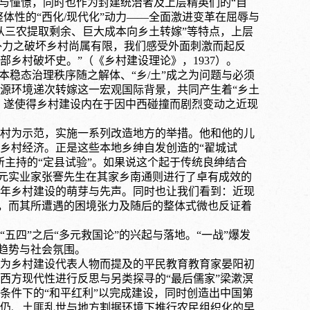
尊与憧憬，同时也作为封建统治者及上层精英们的“自
体性的“西化/现代化”动力——全面激进变革在屈辱与
从三农提取剩余、巨大成本向乡土转嫁”等特点，上层
“外力之破坏乡村尚属有限，我们感受外面刺激而起反
部乡村破坏史。”
（《乡村建设理论》，
1937）。
成本稳态治理秩序随之解体、“乡
/
土
”成之为问题与必须
源环境递次转嫁这一宏观国际背景，共同产生着“乡土
，遂使得乡村建设内在于因中西碰撞而剧烈变动之近现
城村为示范，实施一系列改造地方的举措。他和他的儿
乡村经济。正是这些本地乡绅自发创造的“翟城试
主持的“定县试验”。如果说这个起于传统良绅结合
状元实业家张謇先生在其家乡南通则进行了卓有成效的
年乡村建设的萌芽与先声。同时也让我们看到：近现
在，而其所遭遇的困境张力及随后的整体式微也反证着
五四”之后“多元救国论”的兴起与落地。“一战”爆发
代趋势与社会氛围。
为乡村建设代表人物而提及的平民教育教育家晏阳初
西方现代性进行反思与另类探寻的
“最后儒家”梁漱溟
条件下的“和平红利”以完成建设，同时创造出中国第
仍、土匪乱世与地方割据环境下推行农民组织化的早