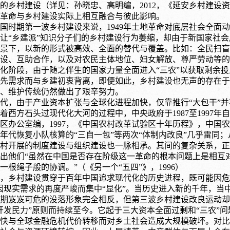
的乡村建设
（详见：孙晓忠、高明编，
2012，《延安乡村建
革命与乡村建设实际上相互融合与彼此影响。
国时期第一波乡村建设来说，1949年土地革命对底层社会全面
让“乡建派”知识分子们的乡村建设行为萎缩，却由于新国家社
景下，以新的形式被高效、全面的替代与覆盖。比如：全民扫盲
设、互助合作，以及对农民主体地位、妇女解放、尊严劳动等的
化阶段，由于随之伴生的国家力量全面进入“三农”以获取剩余
先需求而与乡建初衷背离，即便如此，乡村建设也无声的存在于
、维护传统仍然做出了艰辛努力。
年代，由于产业资本扩张与全球化进程加快，仅靠推行“大包干”
着西方石头过现代化大河的过程中，中央政府于1987至1997年
区办公室编，
1997，《中国农村改革试验区十年历程》，中国
60年代恢复小队核算的“三自一包”等两次“体制内改良”几乎雷
村开展的制度建设与组织建设也一脉相承。其间的复杂关系，正
出他们“虽然在中国是否存在阶级这一革命的根本问题上是相互
一根绳子般的协调。”
（《另一个
“五四”》，1996）
，乡村建设贯穿于百年中国追求现代化的历史进程，既可能因危
因现实需求的再度严峻而集中“显化”。当历史进入新的千年，当
期岌岌可危的没落形象完全相反，但第三波乡村建设改良运动却
开发民力”原则而持续至今。它起于三大资本全面过剩和“三农”
快与全球金融危机代价转移而对乡土社会造成大规模破坏。对比