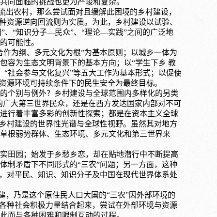
共同面临的挑战也更为严峻和复杂。
净流出农村，那么尝试面对且缓解此困境的乡村建设，
各种资源逆向回流则为实质。为此，乡村建设以试验、
”、“知识分子—民众”、“理论—实践”之间的广泛地
的可能性。
合作为纲、多元文化为根”为基本原则；以城乡一体为
包容为生态文明背景下的基本方向；以“学生下乡 教
动”、“社会参与文化复兴”等五大工作为基本形式；以促使
使资源环境可持续条件下的民生安全为最终目标。
的个别与例外？乡村建设与全球范围内多样化的另类
语束缚的广大第三世界民众，还是在西方发达国家内部对不可
进行着丰富多彩的创新性探索；都是在资本主义全球
了乡村建设的世界性光谱与全球性视野。虽然其对地方
草根弱势群体、生态环境、多元文化和第三世界来
实田园；始发于乡愁乡恋，却在贴地潜行中不断提高
体制矛盾下不同形式的“三农”问题；另一方面，这种
识，对平民、知识、知识分子及中国在现代世界体系处
乡建，乃是这个原住民人口大国的“三农”因外部环境的
和各种社会积极力量结合起来，尝试在外部环境与资源
此而与各种困难和限制互动的过程。