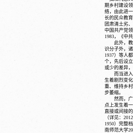
期乡村建设领
络，由此进一
长的民众教育
团肃清土劣、
中国共产党领
1983，《
此外，教
识分子外，诸
1937）等
个，先后设立
或少的差异，
而当进入
生着剧烈变化
重、维持乡村
步萎缩。
然而，广
点上发生着一
直接或间接的
（详见：
20
1950）完
南师范大学2