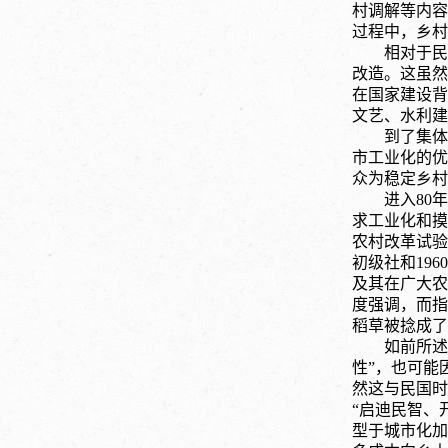
村调解等内容
过程中，乡村
相对于民
改造。这虽然
在国家建设背
文艺、水利建
到了集体
市工业化的优
众为稳定乡村
进入
80
求工业化和摸
农村改革试验
初级社和19
及其在广大农
度强调，而指
稻草被捻成了
如前所述
性”，也可能
然这与民国时
“启迪民智、
型于城市化加