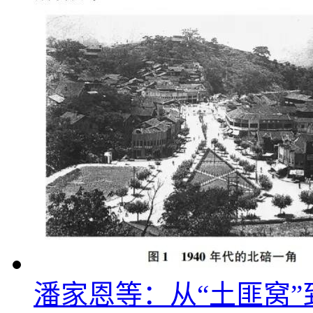
潘家恩等：从“土匪窝”