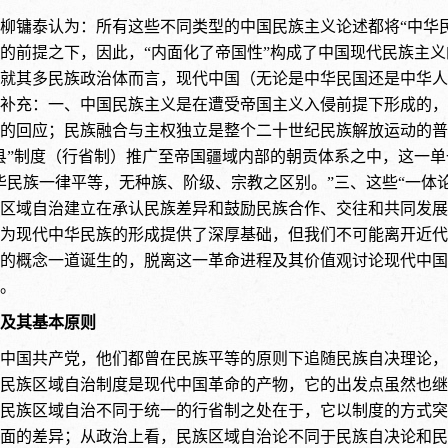
柳镛泰认为：所有这些不同类型的中国民族主义论述都将“中华
的前提之下，因此，“内面化了帝国性”构成了中国现代民族主
就其多民族政治体而言，现代中国（无论是中华民国还是中华人
补充：一、中国民族主义是在遭受帝国主义入侵前提下形成的，
的回应；民族融合与主权独立是整个二十世纪民族解放运动的普
县”制度（行省制）推广至帝国疆域内部的朝贡体系之中，这一单
华民族一律平等，无种族、阶级、宗教之区别。”三、这些“一体
区域自治建立在承认民族差异和鼓励民族合作、交往和共同发展
为现代中华民族的形成提供了深厚基础，但我们不可能离开近代
的概念一道诞生的，脱离这一革命进程及其价值观讨论现代中国
。
及其基本原则
中国共产党，他们都曾在民族平等的原则下追随民族自决理论，
民族区域自治制度是现代中国革命的产物，它的出发点虽然也继
民族区域自治不同于统一的行省制之处在于，它以制度的方式突
面的差异；从政治上看，民族区域自治论不同于民族自决论和民