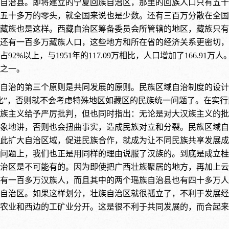
自治县。即将建立的宁夏回族自治区，那里的回族人口只有五十
五十多万的零头，就全国来说也是少数。还有三百万分散在全国
藏族也是这样。西藏自治区筹备委员会所管辖的地区，藏族只有
还有一百多万藏族人口，这些地方和所在省的经济关系更密切，便于
92%以上，与1951年的117.09万相比，人口增加了166.
之一。
自治的第三个原则是共同发展的原则。民族区域自治制度的设计
化”，否则就不会考虑特殊地区如藏区的民族统一问题了。在实
族主义给予严厉批判，但也同时指出：无论是对大汉族主义的批
象地讲，否则也会扭曲事实，造成民族对立和分裂。民族区域自
此扩大自治区域，促进民族合作，就成为让不同民族共享发展成
问题上，我们也正是用同样的理由说服了汉族的。到底是成立桂
治区是不可能有的。因为即使把广西壮族聚居的地方，再加上云
有一百多万汉族人，而且其中的两个瑶族自治县也有四十多万人
自治区。如果这样划分，壮族自治区就很孤立了，不利于发展经
农业和西边的工矿业分开。这是很不利于共同发展的，而合起来