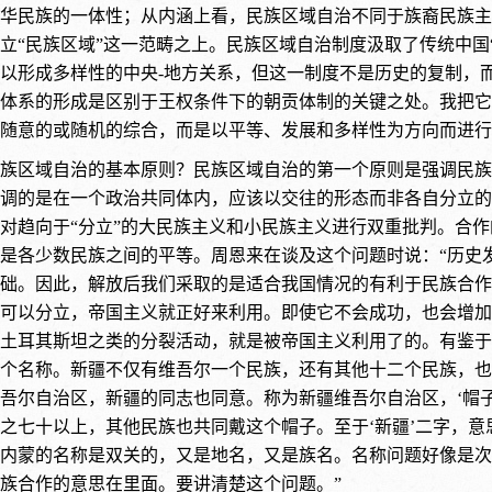
华民族的一体性；从内涵上看，民族区域自治不同于族裔民族主
立“民族区域”这一范畴之上。民族区域自治制度汲取了传统中国
以形成多样性的中央-地方关系，但这一制度不是历史的复制，
体系的形成是区别于王权条件下的朝贡体制的关键之处。我把它
随意的或随机的综合，而是以平等、发展和多样性为方向而进行
族区域自治的基本原则？民族区域自治的第一个原则是强调民族合
调的是在一个政治共同体内，应该以交往的形态而非各自分立的
对趋向于“分立”的大民族主义和小民族主义进行双重批判。合
是各少数民族之间的平等。周恩来在谈及这个问题时说：“历史
础。因此，解放后我们采取的是适合我国情况的有利于民族合作
可以分立，帝国主义就正好来利用。即使它不会成功，也会增加
土耳其斯坦之类的分裂活动，就是被帝国主义利用了的。有鉴于
个名称。新疆不仅有维吾尔一个民族，还有其他十二个民族，也
吾尔自治区，新疆的同志也同意。称为新疆维吾尔自治区，‘帽
之七十以上，其他民族也共同戴这个帽子。至于‘新疆’二字，意
内蒙的名称是双关的，又是地名，又是族名。名称问题好像是次
族合作的意思在里面。要讲清楚这个问题。”