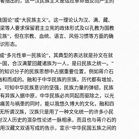
者指出的，这一汉民族主义是适应革命造反而产生的
国论”或“大民族主义”。这一理论认为汉、满、藏、
梁等人要求保留君主立宪的政体形式及以孔教为国教
民族”，但在宗教、血统、语言、风俗习惯等方面的确
识形态。
或“多元性单一民族论”，其典型的表达就是孙文在就
一国，合汉满蒙回藏诸族为一人，是曰民族之统一。”
边的知识分子的民族思想中占据重要位置，例如蒋介石
融和而成的。融和于中华民族的宗族，历代都有增加，
述，可知中华民族意识的坚强，民族力量的弹韧，民族
有异族入据中原，中华民族必共同起而驱除之，以光
痛苦与祸患的同时，能以我悠久博大的文化，融和四
国无所谓汉族，汉族只是用了一种文化统一的许多小民
对汉人历史的混杂性论述一脉相承，而且也与蒋介石的
了用汉藏文双语写成的告示，宣示“中华民国五族之间的