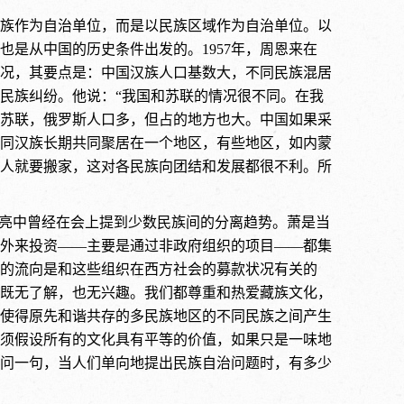
族作为自治单位，而是以民族区域作为自治单位。以
是从中国的历史条件出发的。1957年，周恩来在
况，其要点是：中国汉族人口基数大，不同民族混居
民族纠纷。他说：“我国和苏联的情况很不同。在我
苏联，俄罗斯人口多，但占的地方也大。中国如果采
同汉族长期共同聚居在一个地区，有些地区，如内蒙
人就要搬家，这对各民族向团结和发展都很不利。所
者萧亮中曾经在会上提到少数民族间的分离趋势。萧是当
外来投资——主要是通过非政府组织的项目——都集
的流向是和这些组织在西方社会的募款状况有关的
既无了解，也无兴趣。我们都尊重和热爱藏族文化，
使得原先和谐共存的多民族地区的不同民族之间产生
须假设所有的文化具有平等的价值，如果只是一味地
问一句，当人们单向地提出民族自治问题时，有多少