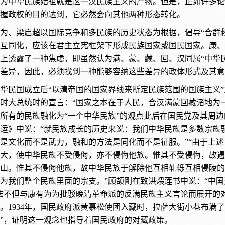
为中华民族始祖就是这一汉民族主义的产物。但是，正如许多论
握政权的目的达到，它必然会向其他两种形态转化。
为、梁启超以国际竞争和多民族的历史状态为根据，倡导“合群救
互同化，应该在君主立宪框架下形成民族国家或国民国家。康、
上透露了一种焦虑，即虽然认为满、蒙、藏、回、汉同属“中华
差异，因此，必须找到一种能够容纳这些差异的政体形式及其意
华民国成立后“以清帝国的国家界线来断定民族范围的国族主义”
时大总统时的宣言：“国家之本在于人民，合汉满蒙回藏诸地为
所有的民族融化为“一个中华民族”的观点此后在国民党及其周
运》中说：“就民族成长的历史来说：我们中华民族是多数宗族
是文化而不是武力，融和的方法是同化而不是征服。”“由于上
大，使中华民族不受侵侮，亦不侵侮他族。惟其不受侵侮，故遇
山。惟其不侵侮他族，故中华民族于解除他互相轧轹互相侵陵的
为我们整个民族里面的宗支。”顾颉刚在致洪煨莲书中说：“中
法不但与康有为为批驳晚清革命派的反满民族主义言论而展开的
。1934年，国民政府派黄慕松使团入藏时，拉萨大街小巷布满
”，证明这一观念也指导着国民政府的对藏政策。