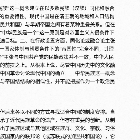
民族”这一概念建立在以多数民族（汉族）同化和融合
义的重要特性。现代中国是在清王朝的地域和人口结构
民共和国）与早期帝国之间有着某种重叠关系。但在
“中华民族是一个”这一原则是对帝国主义入侵条件下
遍目标。二、在行政设置方面，同化论或融合论主张
一国家体制与朝贡条件下的“帝国性”完全不同，其理
论”主张与中国共产党的民族政策并不一致，中华人民
的前提之上。从根本上说，尽管中国历史中的文化融
中国革命讨论现代中国的确立——中华民族这一概念
与帝国结结构的相似性，并不能把握作为一个政治民
但后来各以不同的方式寻找适合中国的制度安排。当
承了近代民族革命的遗产，但存在重要的创新。从制
出了民族区域与其他区域在族群、文化、宗教、习俗
族国家内的联邦论（或苏联式的加盟共和国论），它