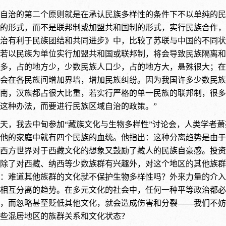
自治的第二个原则就是在承认民族多样性的条件下不以单纯的民
的形式，而不是联邦制或加盟共和国制的形式，实行民族合作，也
治有利于民族团结和共同进步》中，比较了苏联与中国的不同状
若以民族为单位实行加盟共和国或联邦制，将会导致民族隔离和
多，占的地方少，少数民族人口少，占的地方大，悬殊很大；在
会在各民族间增加界墙，增加民族纠纷。因为我国许多少数民族
南，汉族都占很大比重，若实行严格的单一民族的联邦制，很多
这种办法，而要进行民族区域自治的政策。”
年春天，我去中甸参加“藏族文化与生物多样性”讨论会，人类学
他的家庭中就有四个民族的血统。他指出：这种分离趋势是由于
西方世界对于西藏文化的想象又鼓励了藏人的民族自豪感。投资
除了对西藏、纳西等少数族群有兴趣外，对这个地区的其他族群
：难道其他族群的文化就不保护生物多样性吗？外来力量的介入
相互分离的趋势。在多元文化的社会中，任何一种平等政治都必
，而忽略甚至贬低其他文化，就会造成伤害和分裂——我们不妨
些混居地区的族群关系和文化状态？