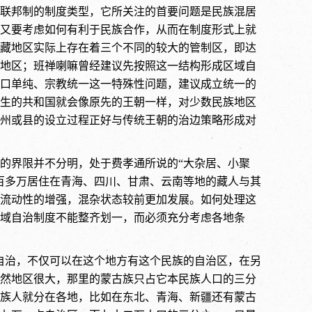
联邦制的制度类型，它所关注的首要问题是民族混居
又要考虑如何有利于民族合作，从而在制度形式上就
西藏地区实际上存在着三个不同的较大的管制区，即达
地区；班禅喇嘛曾经建议先按照这一结构形成区域自
口单纯、宗教统一这一特殊性问题，建议成立统一的
生的共和国就会像原先的王朝一样，对少数民族地区
州或县的设立过程正好与传统王朝的治边策略形成对
的界限并不分明，处于费孝通所说的“大杂居、小聚
百多万居住在青海、四川、甘肃、云南等地的藏人与其
流动性的增强，混杂状态较前更加发展。如何处理这
域自治制度不能整齐划一，而必须充分考虑各地条
域自治，不仅可以在这个地方有这个民族的自治区，在另
然地区很大，那里的蒙古族只占它本民族人口的三分
族人就分在各地，比如在东北、青海、新疆还有蒙古