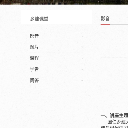
影音
乡建课堂
影音
图片
课程
学者
问答
一、讲座主题
国仁乡建大