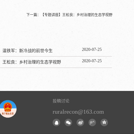
下一篇：
【专题讲座】王松良：乡村治理的生态学视野
2020
-
07
-
25
】温铁军：新冷战的前世今生
2020
-
07
-
25
】王松良：乡村治理的生态学视野
投稿讨论
ruralrecon@163.com