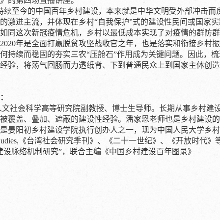
》的第四场直播讲座。
续至今的中国百年乡村建设，本来就是中华文明受外部冲击而反
的激进主流，并体现在乡村“自我保护”式的建设性民间或国家
如同这次新冠疫情危机，乡村以最低成本实现了对疫情的群防群
2020年是全面打赢脱贫攻坚战收官之年，也是落实和衔接乡村
何持续而稳固的夯实三农“压舱石”作用成为关键问题。因此，
经验，将荡气回肠而力透纸背、下到普通民众上到国家主体创造
：
文社会科学高等研究院副教授、博士生导师。长期从事乡村建设
被覆盖、叠加、遮蔽的建设性经验。潘家恩老师也是乡村建设的一
晏阳初乡村建设学院执行创办人之一，现为中国人民大学乡村建设中心重庆区域
ltural Sudies,《台湾社会研究季刊》、《二十一世纪》、《开
建设脉络机制研究”，联合主编《中国乡村建设百年图录》