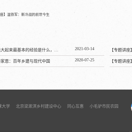
座】温铁军：新冷战的前世今生
2021
-
03
-
14
温铁军：美国强大起来最基本的经验是什么，为啥日本把甲午赔款1/3用来干这个？
【专题讲座
2020
-
07
-
25
潘家恩：百年乡建与现代中国
【专题讲座
球大学
北京梁漱溟乡村建设中心
同心互惠
小毛驴市民农园