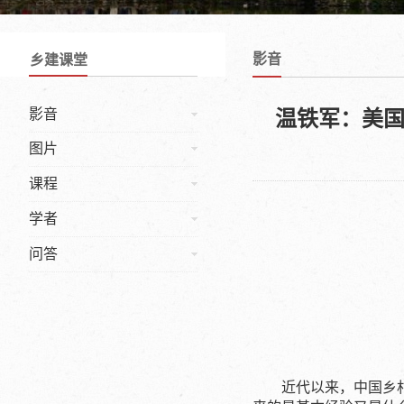
影音
乡建课堂
影音
温铁军：美国
图片
课程
学者
问答
近代以来，中国乡村建