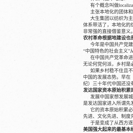
有个概念叫做localizati
主张本地化的团体和知识生
大生集团以纺织为主，
体系带活了，本地化的
非常强的直接借鉴意义
农村革命根据地建设也
今年是中国共产党建党
“中国特色的社会主义”
在中国共产党革命进程
无论何党何派，乡村是
如果乡村稳不住且不说
中国的发展态势。早在
纪）三十年代中国还没
发达国家资本原始积累
发展中国家想发展城市
是发达国家进入所谓先
它的资本原始积累必须
先进、文化先进、制度
于是变成了从西方逐渐
美国强大起来的最基本