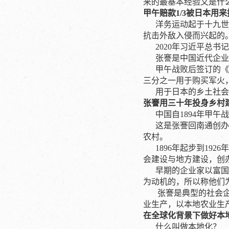
来的最基本经验又是什
甲午赔款1/3被日本用
洋务运动起于十九世纪
抗击外敌入侵而兴起的
2020年习近平总书
张謇是中国近代企业重
甲午战败后签订的《马
三分之一用于购买军火
用于日本的乡土社会
张謇用三十年投身乡村
中国自1894年甲午战
这是张謇回南通创办大
农村。
1896年起步到19
会建设与地方建设，创
早期的企业家以富国强
为动机的，所以称他们
张謇是典型的社会企业
业生产，以本地农业生
在全球化背景下做好本
什么叫做本地化？