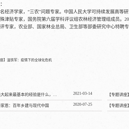
：
经济学家，“三农”问题专家。中国人民大学可持续发展高等研
殊津贴专家，国务院第六届学科评议组农林经济管理组成员。20
评专家，农业部、国家林业总局、卫生部等部委研究中心特聘专家
座】温铁军：疫情下的全球化危机
2021
-
03
-
14
温铁军：美国强大起来最基本的经验是什么，为啥日本把甲午赔款1/3用来干这个？
【专题讲座
2020
-
07
-
25
潘家恩：百年乡建与现代中国
【专题讲座