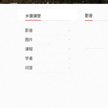
影音
乡建课堂
影音
图片
课程
学者
问答