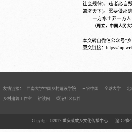
社会规律)，违者必自
兼济天下)。需要做那
一方水土养一方人
（
周立，中国人民大
本文转自微信公众号“乡
原文链接：https://mp.weix
友情链接：
西南大学中国乡村建设学院
三农中国
全球大学
北
乡村建筑工作室
耕读网
香港社区伙伴
Copyright ©2017 重庆爱故乡文化传播中心
渝ICP备1