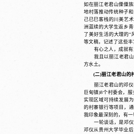
如在丽江老君山傈僳族
地村落推动传统种子和
己已巳客栈的川美艺术
洲蓝续的大学生返乡青
了美好生活的大理的“
等文稿，记述了这些丰
有心之人，成就有
我且以丽江老君山
方水土。
(二)丽江老君山的
丽江老君山的邓仪
巨甸镇)8个村委会，
实现区域可持续发展为
的村寨银行等项目，通
我印象最深刻的，有一
一轮谈话，是邓仪
邓仪从贵州大学毕业后