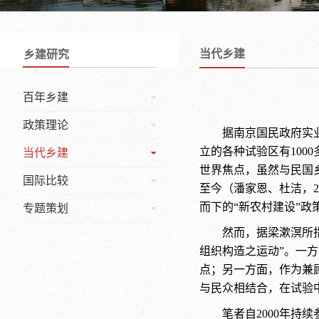
当代乡建
乡建研究
百年乡建
政策理论
据南京国民政府实业
立的各种试验区有100
当代乡建
世界焦点，虽然与民国
国际比较
至今（潘家恩、杜洁，2
而下的“新农村建设”政
专题策划
然而，据梁漱溟所指
组织构造之运动”。一
点；另一方面，作为兼
与民众相结合，在试验
笔者自2000年