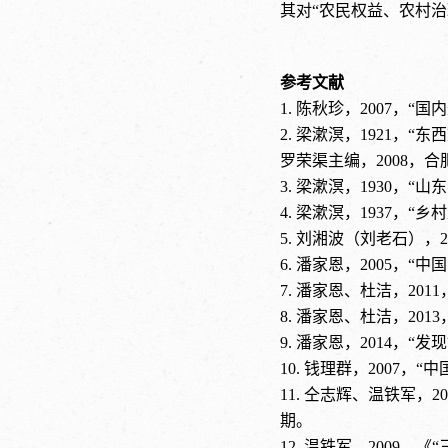
其对“农民权益、农村治
参考文献
1. 陈秋珍，2007，
2. 梁漱溟，1921
罗荣渠主编，2008，
3. 梁漱溟，1930
4. 梁漱溟，1937，
5. 刘湘波（刘老石），
6. 潘家恩，2005，
7. 潘家恩、杜洁，20
8. 潘家恩、杜洁，20
9. 潘家恩，2014，
10. 钱理群，2007
11. 仝志辉、温铁军
期。
12. 温铁军，2009