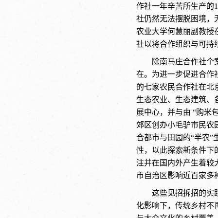
作社一年辛苦所生产的
社仍然无法摆脱困境，
农业大学何慧丽副教授在
社以将合作组织与可持
除南马庄合作社个
在。为进一步促进合作社
的七家农民合作社在北
生态农业、生态建筑、
展中心，并与由 “购米
郊区创办小毛驴市民农
合都市与田园的“半农
性，以此探索新条件下
注并在国内外产生着较
市自治区影响近百家多种
这些见招拆招的实
化影响下，传统乡村不