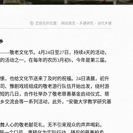
您现在的位置：
网站首页
>
乡建研究
>
当代乡建
乡
——敬老文化节。
4
月
24
日至
27
日，持续
4
天的活动，
的活动之一，在每年的农历
3
月初
6
，今年是第三届。
愫，也给文化节送来了及时的祝福。
24
日清晨，初升
司、豫剧戏班组成的敬老游行队伍开始出发，绕村游
短的几日，合作社举办了敬老慈善基金启动仪式、慈
乡交流会等一系列活动，此外，
“安徽大学教学研究基
舞人心的敬老献花礼，无不引来观众的声声喝彩。
只是一个口号，更转化为实际行动，随后的慈善拍卖