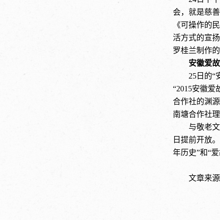
会，就是慈善
《可操作的民
活方式的宣扬
罗桂兰制作的
安徽爱故
25
日的
“
“2015
安徽爱
合作社的渊源
南塘合作社理
与敬老文
日提前开放。
年历史
”和“
文章来源