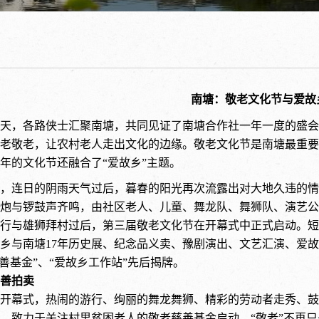
南塘：敬老文化节与爱故
天，各路侠士汇聚南塘，共同见证了南塘合作社一年一度的盛会
老敬老，让农村老人走出文化的边缘。敬老文化节是南塘最重要
年的文化节还融合了
“爱故乡”主题。
，连日的阴雨天气过后，暮春的阳光再次流露出对大地久违的情
炮与锣鼓声齐鸣，由社区老人、儿童、舞龙队、舞狮队、演艺公
行与雄狮拜村过后，第三届敬老文化节在开幕式中正式启动。短
乡与南塘
17
年历史展、纪念品义卖、豫剧演出、文艺汇演、爱故
慈善基金”、“爱故乡工作站”先后揭牌。
善拍卖
开幕式，热闹的游行、绚丽的舞龙舞狮、精彩的劳动者走秀、鼓
，致力于关注村里贫困老人的敬老慈善基金启动，
“敬老”不再