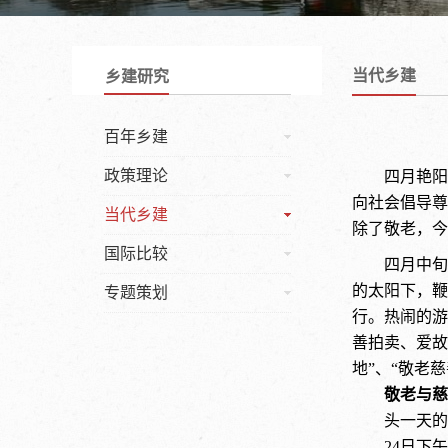
当代乡建
乡建研究
百年乡建
政策理论
四月艳阳
向社会倡导尊
当代乡建
除了敬老，今
国际比较
四月中旬
的太阳下，鞭
专题策划
行。热闹的游
善拍卖、爱故
地”、“敬老
敬老与慈
头一天的
24
日下午