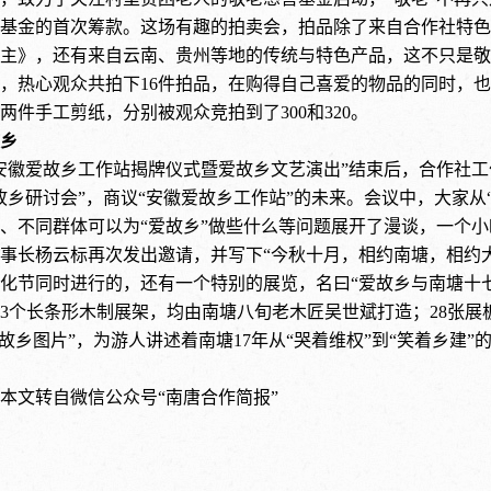
基金的首次筹款。这场有趣的拍卖会，拍品除了来自合作社特色
主》，还有来自云南、贵州等地的传统与特色产品，这不只是敬
，热心观众共拍下16
件拍品，在购得自己喜爱的物品的同时，也
两件手工剪纸，分别被观众竞拍到了
300
和
320
。
乡
安徽爱故乡工作站揭牌仪式暨爱故乡文艺演出”结束后，合作社
故乡研讨会
”，商议“安徽爱故乡工作站”的未来。会议中，大家
、不同群体可以为“爱故乡”做些什么等问题展开了漫谈，一个小
事长杨云标再次发出邀请，并写下“今秋十月，相约南塘，相约
化节同时进行的，还有一个特别的展览，名曰
“爱故乡与南塘十
3
个长条形木制展架，均由南塘八旬老木匠吴世斌打造；
28
张展
爱故乡图片”，为游人讲述着南塘17
年从
“哭着维权”到“笑着乡建
本文转自微信公众号
“南唐合作简报”