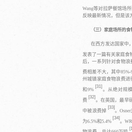
Wang等对拉萨餐馆场
反映最新情况，但是该
（三）家庭场所的食
在西方发达国家中，
发表了一篇有关家庭食
后，一系列针对食物浪费
费相差不大，其中85%
州城镇家庭食物浪费进行
[
31
]
和9%
。从绝对规模
[
3
2
]
费
。在英国，最早研究
[
3
3
]
中被浪费掉
。Os
[
3
4
]
为6.5%和5.4%
。W
[
物浪费，总计660万吨