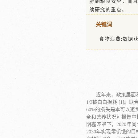
胁到粮食安全，而
续研究的重点。
关键词
食物浪费;数据
近年来，政策层面
1/3被白白损耗 [1]
60%的损失是本可以避
全和营养状况》报告中指
阴霾笼罩下，2020年间
2030年实现零饥饿