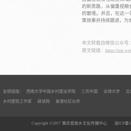
的新思路，从偏重视粮
的窘境。并且，在这一
策效果并持续跟进，为
本文转载自微信公众号
原文链接：
https://mp.w
友情链接：
西南大学中国乡村建设学院
三农中国
全球大学
北
乡村建筑工作室
耕读网
香港社区伙伴
Copyright ©2017 重庆爱故乡文化传播中心
渝ICP备1