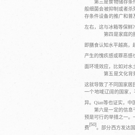
第三是食物储存条
般细菌会被抑制或者杀
存条件设备的推广和普及
左右，这与冰箱等保鲜
第四是家庭的膳食
即膳食认知水平越高，
产生的愧疚感或罪恶感
面环境效应，比如对水
第五是文化背景及
这就导致了不同国家居
一个地域辽阔的国家，
异。Qian等也证实，
第六是一定的信息
预是可行的举措之一。
[
50
]
费
。部分西方发达国家还提