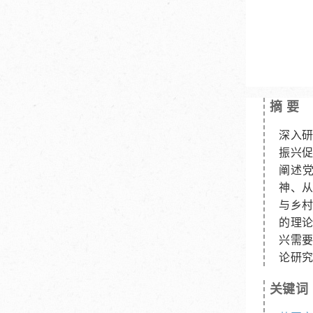
摘 要
深入
振兴
阐述
神、
与乡
的理
兴需要
论研
关键词