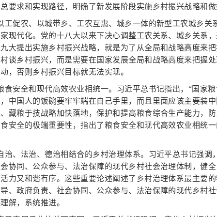
总要求和实现路径，明确了新发展阶段实施乡村振兴战略和做
成以工促农、以城带乡、工农互惠、城乡一体的新型工农城乡关
国家现代化。党的十八大以来下决心调整工农关系、城乡关系，
十九大提出实施乡村振兴战略，就是为了从全局和战略高度来把
乡村谈乡村振兴，而是需要在国家发展全局和战略高度来把握处
互动，否则乡村振兴目标就无法实现。
粮食安全和现代高效农业相统一。习近平总书记指出，“国家
过，中国人的饭碗要牢牢端在自己手里，而且里面应该主要装中
地、藏粮于技战略加快落地，保护和提高粮食综合生产能力，防
粮食安全的极端重要性，指出了粮食安全和现代高效农业相统一
全自治、法治、德治相结合的乡村治理体系。习近平总书记强调
社会协同、公众参与、法治保障的现代乡村社会治理体制，健全
满活力又和谐有序。这些重要论述阐述了乡村治理体系最主要的
领导、政府负责、社会协同、公众参与、法治保障的现代乡村社
起理解，系统推进。