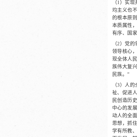
（1）实
均主义也
的根本原
本质属性
有序、国家
（2）党的
领导核心
现全体人
族伟大复
民族。”
（3）人的
祉、促进人
民创造历
中心的发
动人的全面
思想，抓
学有所教