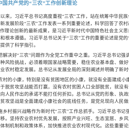
代中国共产党的“三农”工作创新理论
以来，习近平总书记高度重视“三农”工作，站在统筹中华民
新发展阶段“三农”工作发表一系列重要论述，科学回答了农
工作理论创新的最新成果，是习近平新时代中国特色社会主义思
和根本遵循。习近平总书记关于“三农”工作的重要论述是党的
践提供了科学指引。
把解决好“三农”问题作为全党工作重中之重。习近平总书记强
种风险挑战，必须着眼国家战略需要，稳住农业基本盘、做好
业农村稳定发展。总书记从发展全局的深刻阐述并明确了新时
有农村的小康，特别是没有贫困地区的小康，就没有全面建成小
决于脱贫攻坚战能否打赢，没有农村贫困人口全部脱贫，就没有
党向人民作出的承诺不能打任何折扣。总书记从党的形象、执政
脱贫攻坚战是全面建成小康社会的底线任务，是党兑现向人民做
施乡村振兴战略作为新时代“三农”工作总抓手。习近平总书记
转移。坚持农业农村优先发展，按照产业兴旺、生态宜居、乡风
展体制机制和政策体系，加快推进农业农村现代化。这些重要论