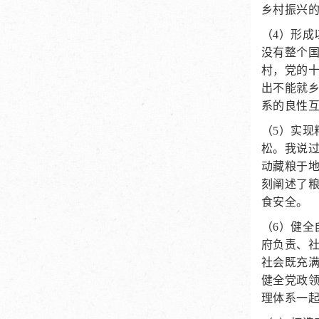
乡村振兴的
（4）形
没有整个
村，党的
出不能就
系的良性
（5）实现
松。我说
动藏粮于
刻阐述了
食安全。
（6）健
府负责、
社会既充
健全党政
理体系一