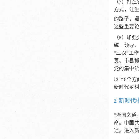
（7）打造
方式，让生
的路子，
这些重要
（8）加强
统一领导、
“三农”工
责、市县
党的集中统
以上8个方
新时代乡
2 新时
“治国之道
命。中国
述。进入