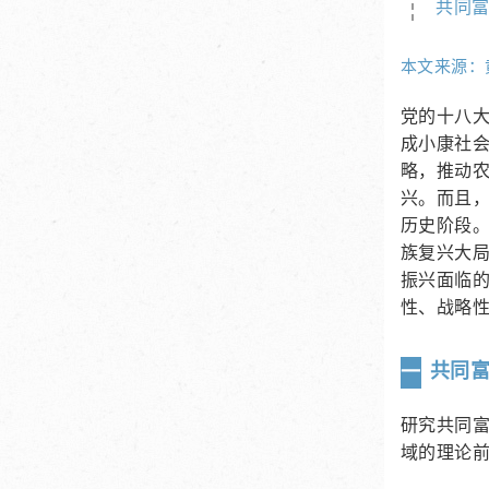
共同
本文来源：
党的十八大
成小康社
略，推动农
兴。而且
历史阶段
族复兴大
振兴面临
性、战略
共同
一
研究共同富
域的理论