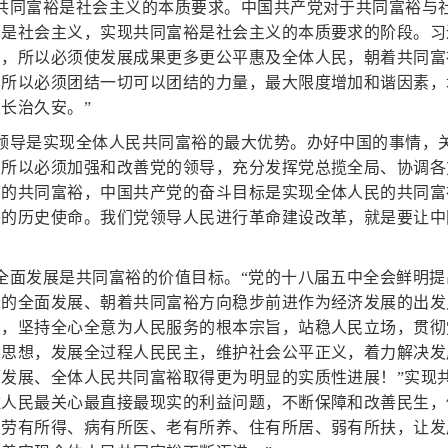
现共同富裕是社会主义的本质要求。中国共产党对于共同富裕与
不是社会主义，实现共同富裕是社会主义的本质要求的阶段。习
则，所以必须使发展成果更多更公平惠及全体人民，朝着共同富
，所以必须团结一切可以团结的力量，最大限度增加和谐因素，
长治久安。”
领导是实现全体人民共同富裕的最大优势。办好中国的事情，
，所以必须加强和改善党的领导，充分发挥党总揽全局、协调各
民的共同富裕，中国共产党的奋斗目标是实现全体人民的共同富
兴的历史使命。我们党领导人民进行革命建设改革，就是要让中
全面发展是共同富裕的价值目标。“党的十八届五中全会鲜明
的全面发展、朝着共同富裕方向稳步前进作为经济发展的出发
史，坚持全心全意为人民服务的根本宗旨，站稳人民立场，贯彻
展思想，发展全过程人民民主，维护社会公平正义，着力解决发
发展、全体人民共同富裕取得更为明显的实质性进展！”实现
住人民最关心最直接最现实的利益问题，不断保障和改善民生，
、劳有所得、病有所医、老有所养、住有所居、弱有所扶，让发