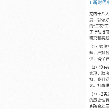
1 新时
党的十八大
度，就做好
的“三农”
了行动指南
研究和实
（1）始终
题，应对各
供，确保农
（2）没
实现，取
扣，我们
义。打赢
（3）把实
的历史性
乡融合发